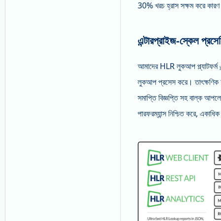
30% খরচ হ্রাস সক্ষম করে কারণ কল
এন্টারপ্রাইজ-স্কেল প্রসে
আমাদের HLR লুকআপ প্ল্যাটফর্ম এন
লুকআপ প্রসেস করে। তাৎক্ষণিক যা
সমাপ্তি বিজ্ঞপ্তি সহ বাল্ক আপ
পারফরম্যান্স নিশ্চিত করে, একাধি