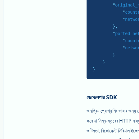
        "
original_
            "
count
            "
netwo
}
,

        "
ported_ne
            "
count
            "
netwo
}

}
ডেভেলপার SDK
জনপ্রিয় প্রোগ্রামিং ভাষার জন্য
করে যা নিম্ন-স্তরের HTTP বা
জটিলতা, রিকোয়েস্ট সিরিয়ালাইজে