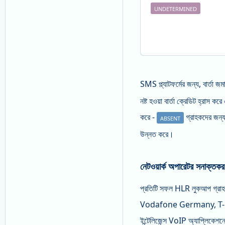
UNDETERMINED
SMS প্ল্যাটফর্মের জন্য, বার্তা 
নষ্ট হওয়া বার্তা ক্রেডিট হ্রাস 
করে -
গ্রাহকদের জন্য ব
ABSENT
উন্নত করে।
নেটওয়ার্ক অপারেটর সনাক্তক
প্রতিটি সফল HLR লুকআপ গ্রাহককে
Vodafone Germany, T-Mob
ইন্টেলিজেন্স VoIP অ্যাপ্লিকেশনে সর