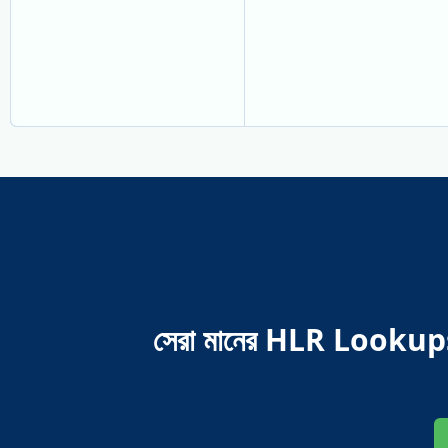
সেরা মানের HLR Lookups প্ল্