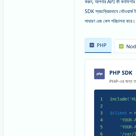
করুন, আপনার API কী কনফিগার করু
SDK স্বয়ংক্রিয়ভাবে নেটওয়ার
সাধারণ এজ কেস পরিচালনা করে।
PHP
Nod
PHP SDK
PHP-এর জন্য তাৎ
1
include
(
'H
2
3
$client
 = 
4
'YOUR-
5
'YOUR-
6
'/var/