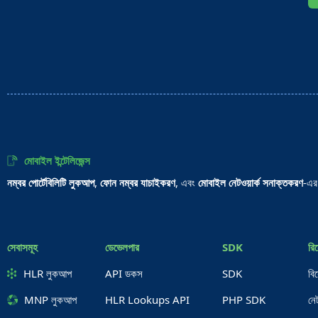
মোবাইল ইন্টেলিজেন্স
নম্বর পোর্টেবিলিটি লুকআপ
,
ফোন নম্বর যাচাইকরণ
, এবং
মোবাইল নেটওয়ার্ক সনাক্তকরণ
-এর
সেবাসমূহ
ডেভেলপার
SDK
রিস
HLR লুকআপ
API ডকস
SDK
বি
MNP লুকআপ
HLR Lookups API
PHP SDK
নে