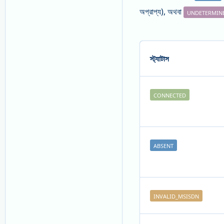
অপ্রাপ্য), অথবা
UNDETERMIN
স্ট্যাটাস
CONNECTED
ABSENT
INVALID_MSISDN