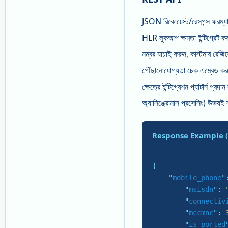
JSON রিকোয়েস্ট/রেসপন্স ফরম্যাট 
HLR লুকআপ ক্ষমতা ইন্টিগ্রেট ক
নম্বর যাচাই করুন, কাস্টমার রেজি
পৌঁছানোযোগ্যতা চেক এম্বেড কর
ক্ষেত্রে ইন্টিগ্রেশন প্যাটার্ন প
অ্যাসিঙ্ক্রোনাস প্রসেসিং) উভয়ই স
Response Example 
{

    "
mobile_phone
"
        "
msisdn
": 
        "
connectiv
        "
mccmnc
": 
        "
is_ported