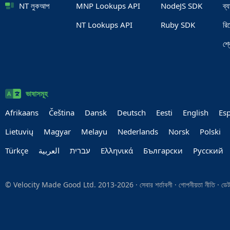
NT লুকআপ
MNP Lookups API
NodeJS SDK
ব্
NT Lookups API
Ruby SDK
রি
শ্
ভাষাসমূহ
Afrikaans
Čeština
Dansk
Deutsch
Eesti
English
Es
Lietuvių
Magyar
Melayu
Nederlands
Norsk
Polski
Türkçe
العربية‏
עברית‏
Ελληνικά
Български
Руccкий
© Velocity Made Good Ltd. 2013-2026 ·
সেবার শর্তাবলী
·
গোপনীয়তা নীতি
·
ডেট