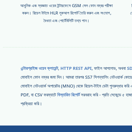
আধুনিক এবং স্বজ্ঞাত ওয়েব ইন্টারফেসে GSM সেল ফোন নম্বর পরীক্ষা
করুন। রিয়েল টাইমে HLR লুকআপ রিপোর্ট তৈরি করুন এবং সংযোগ,
র
বৈধতা এবং পোর্টেবিলিটি তথ্য পান।
এন্টারপ্রাইজ ওয়েব ক্লায়েন্ট
,
HTTP REST API
, ফাইল আপলোড, অথবা
S
মোবাইল ফোন নম্বর জমা দিন। আমরা তারপর SS7 সিগন্যালিং নেটওয়ার্ক কোয়েরি
মোবাইল নেটওয়ার্ক অপারেটর (MNO) থেকে রিয়েল-টাইম ডেটা পুনরুদ্ধার 
PDF, বা CSV ফরম্যাটে
বিস্তারিত রিপোর্ট
সরবরাহ করি - প্রতি সেকেন্ডে ৫ হাজ
প্রক্রিয়া করি।