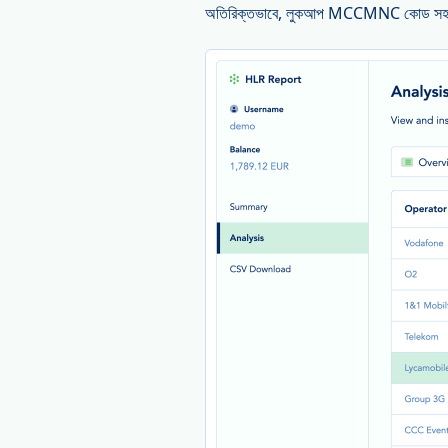
অতিরিক্তভাবে, লুকআপ MCCMNC কোড সহ প্রয