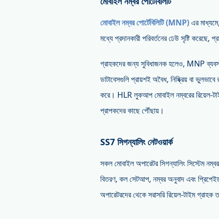
মোবাইল নম্বর পোর্টেবিলিটি
মোবাইল নম্বর পোর্টেবিলিটি (MNP)
এর মাধ্যমে,
মধ্যে প্রদানকারী পরিবর্তনের ঢেউ সৃষ্টি করেছে, প্
গ্রাহকদের জন্য সুবিধাজনক হলেও, MNP ব্যবসা 
ডাটাবেসগুলি প্রায়শই অবৈধ, নিষ্ক্রিয় বা ভুলভাব
করে। HLR লুকআপ মোবাইল নম্বরের রিয়েল-টাইম য
প্রাপকদের কাছে পৌঁছায়।
SS7 সিগন্যালিং নেটওয়ার্ক
সকল মোবাইল অপারেটর সিগন্যালিং সিস্টেম নম্ব
বিতরণ, কল সেটআপ, নম্বর অনুবাদ এবং প্রিপেই
অপারেটরদের থেকে সরাসরি রিয়েল-টাইম গ্রাহক তথ