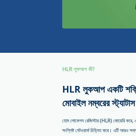
HLR লুকআপ কী?
HLR লুকআপ একটি শক্তি
মোবাইল নম্বরের স্ট্যাটা
হোম লোকেশন রেজিস্টার (HLR) কোয়েরি করে, একটি
সংশ্লিষ্ট নেটওয়ার্ক চিহ্নিত করে। এটি আরও সনাক