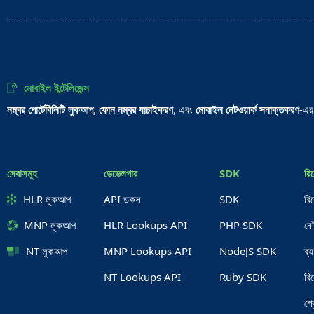
মোবাইল ইন্টেলিজেন্স
নম্বর পোর্টেবিলিটি লুকআপ
,
ফোন নম্বর যাচাইকরণ
, এবং
মোবাইল নেটওয়ার্ক সনাক্তকরণ
-এর
সেবাসমূহ
ডেভেলপার
SDK
রিস
HLR লুকআপ
API ডকস
SDK
বি
MNP লুকআপ
HLR Lookups API
PHP SDK
নে
NT লুকআপ
MNP Lookups API
NodeJS SDK
ব্
NT Lookups API
Ruby SDK
রি
শ্