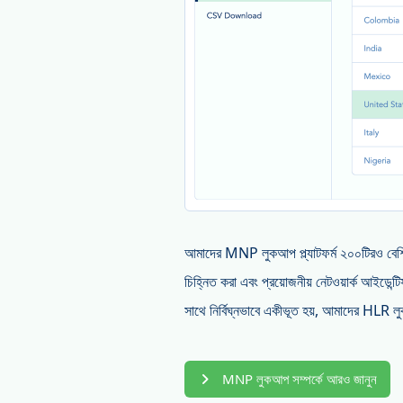
আমাদের MNP লুকআপ প্ল্যাটফর্ম ২০০টিরও বেশি দে
চিহ্নিত করা এবং প্রয়োজনীয় নেটওয়ার্ক আইডেন্
সাথে নির্বিঘ্নভাবে একীভূত হয়, আমাদের HLR লুক
MNP লুকআপ সম্পর্কে আরও জানুন