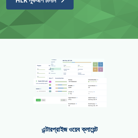
HLR লুকআপ চালান
এন্টারপ্রাইজ ওয়েব ক্লায়েন্ট