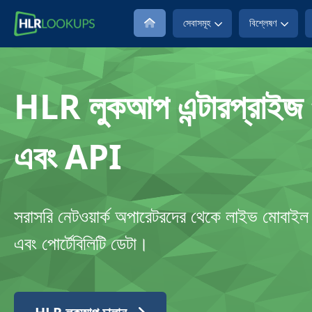
সেবাসমূহ
বিশ্লেষণ
HLR লুকআপ এন্টারপ্রাইজ প্ল
এবং API
সরাসরি নেটওয়ার্ক অপারেটরদের থেকে লাইভ মোবাই
এবং পোর্টেবিলিটি ডেটা।