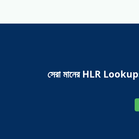
সেরা মানের HLR Lookups প্ল্