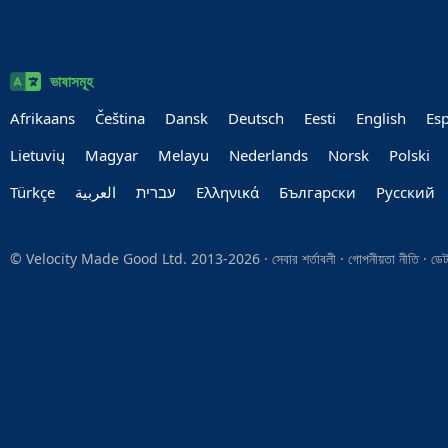
ভাষাসমূহ
Afrikaans
Čeština
Dansk
Deutsch
Eesti
English
Es
Lietuvių
Magyar
Melayu
Nederlands
Norsk
Polski
Türkçe
العربية‏
עברית‏
Ελληνικά
Български
Руccкий
© Velocity Made Good Ltd. 2013-2026 ·
সেবার শর্তাবলী
·
গোপনীয়তা নীতি
·
ডেট