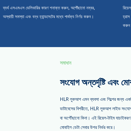
ব্যর্থ এসএমএস ডেলিভারির কারণ শনাক্ত করুন, অপৌঁছানো নম্বর,
রিয়ে
অস্থায়ী সমস্যা এবং বন্ধ হ্যান্ডসেটের মধ্যে পার্থক্য নির্ণয় করুন।
হ্রাস
করুন
সমাধান
সংযোগ অন্তর্দৃষ্টি এবং মোব
HLR লুকআপ এমন ব্যবসা এবং শিল্পের জন্য একটি
ডাটাবেসের বিপরীতে, HLR লুকআপ লাইভ সংযোগ স্ট্য
বা অপৌঁছানো কিনা। এই রিয়েল-টাইম যাচাইকরণ ব্
মোবাইল ডেটা সেবার উপর নির্ভর করে।