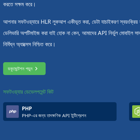
করতে সক্ষম করে।
আপনার সফটওয়্যারে HLR লুকআপ একীভূত করা, ডেটা যাচাইকরণ স্বয়ংক্রিয় 
ডেলিভারি অপটিমাইজ করা যাই হোক না কেন, আমাদের API নির্ভুল মোবাইল সাবস্
নির্বিঘ্ন অ্যাক্সেস নিশ্চিত করে।
ডকুমেন্টেশন পড়ুন
সফটওয়্যার ডেভেলপমেন্ট কিট
PHP
PHP-এর জন্য তাৎক্ষণিক API ইন্টিগ্রেশন