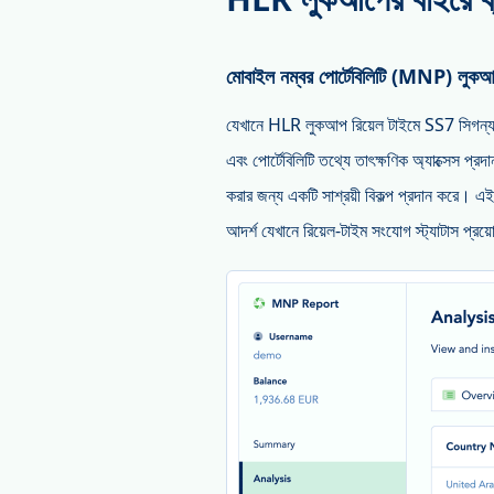
মোবাইল নম্বর পোর্টেবিলিটি (MNP) লুক
যেখানে HLR লুকআপ রিয়েল টাইমে SS7 সিগন্যালি
এবং পোর্টেবিলিটি তথ্যে তাৎক্ষণিক অ্যাক্সেস প
করার জন্য একটি সাশ্রয়ী বিকল্প প্রদান করে। 
আদর্শ যেখানে রিয়েল-টাইম সংযোগ স্ট্যাটাস প্র