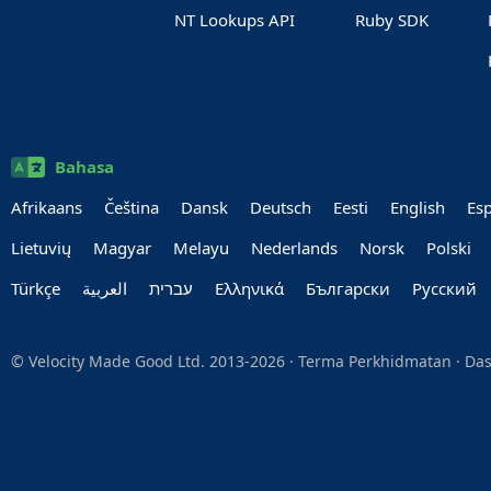
NT Lookups API
Ruby SDK
Bahasa
Afrikaans
Čeština
Dansk
Deutsch
Eesti
English
Es
Lietuvių
Magyar
Melayu
Nederlands
Norsk
Polski
Türkçe
العربية‏
עברית‏
Ελληνικά
Български
Руccкий
© Velocity Made Good Ltd. 2013-2026 ·
Terma Perkhidmatan
·
Das