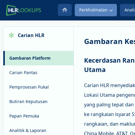
Perkhidmatan
Anali
Carian HLR
Gambaran Kes
Gambaran Platform
Kecerdasan Ran
Utama
Carian Pantas
Carian HLR menyediak
Pemprosesan Pukal
Lokasi Utama pengend
Butiran Keputusan
yang paling tepat dan
ke rangkaian isyarat
Papan Pemuka
rangkaian, dan maklu
Analitik & Laporan
China Mobile, AT&T, O