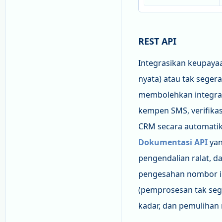
REST API
Integrasikan keupayaa
nyata) atau tak sege
membolehkan integras
kempen SMS, verifika
CRM secara automatik
Dokumentasi API
yan
pengendalian ralat, 
pengesahan nombor in
(pemprosesan tak sege
kadar, dan pemulihan 