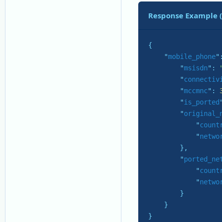
Response Example 
{

    "
mobile_phone
"
        "
msisdn
": 
        "
connectiv
        "
mccmnc
": 
        "
is_ported
        "
original_
            "
count
            "
netwo
}
,

        "
ported_ne
            "
count
            "
netwo
}

}