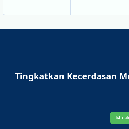
Tingkatkan Kecerdasan M
Mula