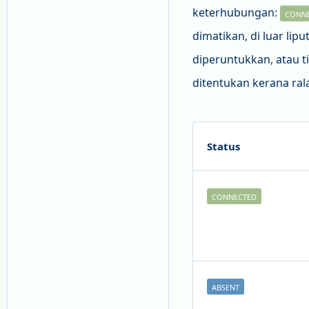
keterhubungan:
CONN
dimatikan, di luar li
diperuntukkan, atau t
ditentukan kerana ral
Status
CONNECTED
ABSENT