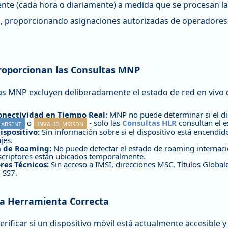
nte (cada hora o diariamente) a medida que se procesan la
d, proporcionando asignaciones autorizadas de operadores 
oporcionan las Consultas MNP
as MNP excluyen deliberadamente el estado de red en vivo 
onectividad en Tiempo Real:
MNP no puede determinar si el di
o
- solo las
Consultas HLR
consultan el e
ABSENT
INVALID_MSISDN
ispositivo:
Sin información sobre si el dispositivo está encendid
jes.
n de Roaming:
No puede detectar el estado de roaming internacion
scriptores están ubicados temporalmente.
res Técnicos:
Sin acceso a IMSI, direcciones MSC, Títulos Global
l SS7.
 la Herramienta Correcta
verificar si un dispositivo móvil está actualmente accesible 