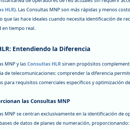
instantánea de operadores de red actuales sin requerir acce
as HLR
). Las Consultas MNP son más rápidas y menos costo
o que las hace ideales cuando necesita identificación de re
 en tiempo real.
LR: Entendiendo la Diferencia
as MNP y las
Consultas HLR
sirven propósitos complementa
ncia de telecomunicaciones: comprender la diferencia permi
s para requisitos comerciales específicos y optimización de
rcionan las Consultas MNP
as MNP se centran exclusivamente en la identificación de 
 bases de datos de planes de numeración, proporcionando: