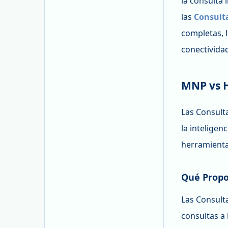
la consulta 
las
Consult
completas, l
conectividad
MNP vs H
Las Consult
la intelige
herramienta
Qué Propo
Las Consult
consultas a