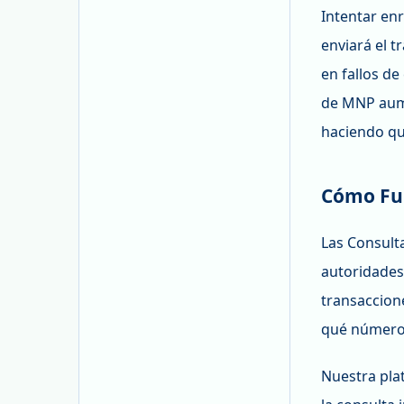
Intentar en
enviará el t
en fallos de
de MNP aume
haciendo que
Cómo Fu
Las Consult
autoridades
transaccion
qué números
Nuestra pla