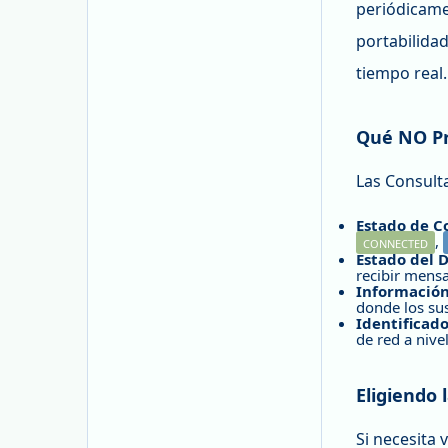
periódicame
portabilida
tiempo real.
Qué NO Pr
Las Consult
Estado de C
,
CONNECTED
Estado del D
recibir mensa
Informació
donde los su
Identificado
de red a nive
Eligiendo
Si necesita 