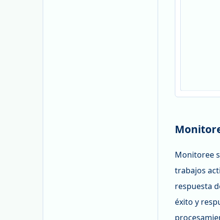
Monitoreo
Monitoree s
trabajos act
respuesta d
éxito y res
procesamien