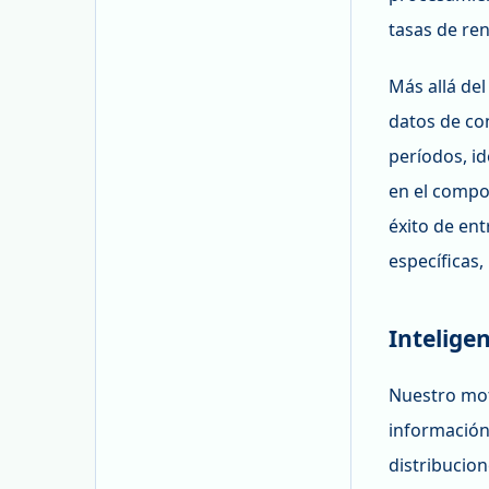
tasas de re
Más allá del
datos de con
períodos, id
en el compo
éxito de en
específicas,
Intelige
Nuestro mot
información
distribucio