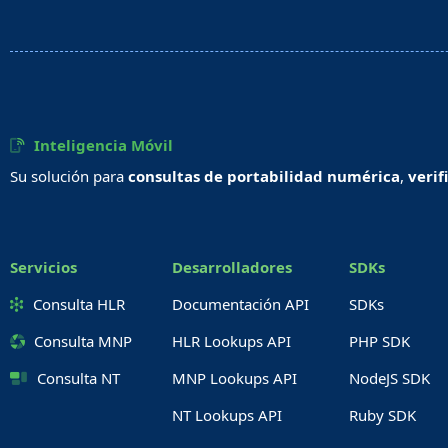
Inteligencia Móvil
Su solución para
consultas de portabilidad numérica
,
verif
Servicios
Desarrolladores
SDKs
Consulta HLR
Documentación API
SDKs
Consulta MNP
HLR Lookups API
PHP SDK
Consulta NT
MNP Lookups API
NodeJS SDK
NT Lookups API
Ruby SDK