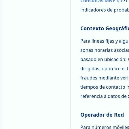
Consultas MNP
que c
indicadores de probab
Contexto Geográfi
Para líneas fijas y al
zonas horarias asocia
basado en ubicación:
dirigidas, optimice el
fraudes mediante verif
tiempos de contacto in
referencia a datos de
Operador de Red
Para números móviles,