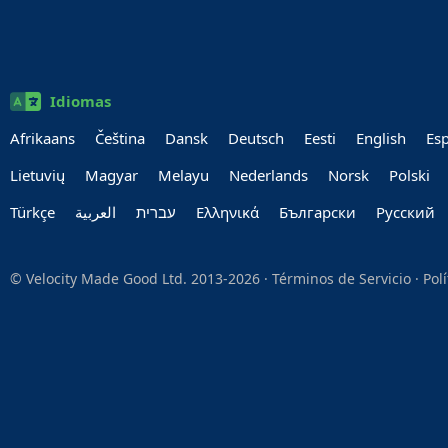
Idiomas
Afrikaans
Čeština
Dansk
Deutsch
Eesti
English
Es
Lietuvių
Magyar
Melayu
Nederlands
Norsk
Polski
Türkçe
العربية‏
עברית‏
Ελληνικά
Български
Руccкий
© Velocity Made Good Ltd. 2013-2026 ·
Términos de Servicio
·
Pol