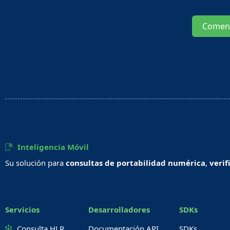
Comen
Inteligencia Móvil
Su solución para
consultas de portabilidad numérica
,
verif
Servicios
Desarrolladores
SDKs
Consulta HLR
Documentación API
SDKs