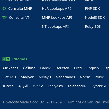
Consulta MNP
HLR Lookups API
PHP SDK
Consulta NT
MNP Lookups API
NodeJS SDK
NT Lookups API
Ruby SDK
Idiomas
Afrikaans
Čeština
Dansk
Deutsch
Eesti
English
Es
Lietuvių
Magyar
Melayu
Nederlands
Norsk
Polski
Türkçe
العربية‏
עברית‏
Ελληνικά
Български
Руccкий
© Velocity Made Good Ltd. 2013-2026 ·
Términos de Servicio
·
Pol