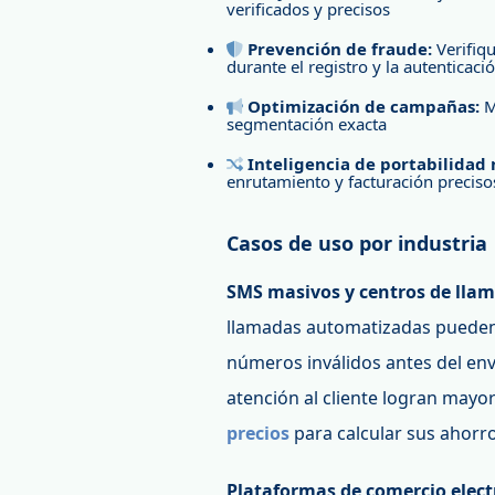
verificados y precisos
Prevención de fraude:
Verifiq
durante el registro y la autenticaci
Optimización de campañas:
Ma
segmentación exacta
Inteligencia de portabilidad
enrutamiento y facturación preciso
Casos de uso por industria
SMS masivos y centros de lla
llamadas automatizadas pueden 
números inválidos antes del env
atención al cliente logran mayo
precios
para calcular sus ahorro
Plataformas de comercio elect