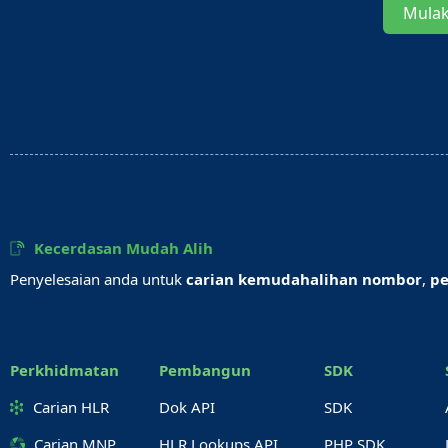
Mula
Kecerdasan Mudah Alih
Penyelesaian anda untuk
carian kemudahalihan nombor
,
pe
Perkhidmatan
Pembangun
SDK
Carian HLR
Dok API
SDK
Carian MNP
HLR Lookups API
PHP SDK