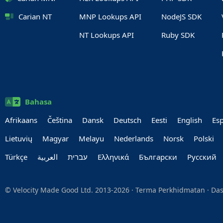
Carian NT
MNP Lookups API
NodeJS SDK
NT Lookups API
Ruby SDK
Bahasa
Afrikaans
Čeština
Dansk
Deutsch
Eesti
English
Es
Lietuvių
Magyar
Melayu
Nederlands
Norsk
Polski
Türkçe
العربية‏
עברית‏
Ελληνικά
Български
Руccкий
© Velocity Made Good Ltd. 2013-2026 ·
Terma Perkhidmatan
·
Das