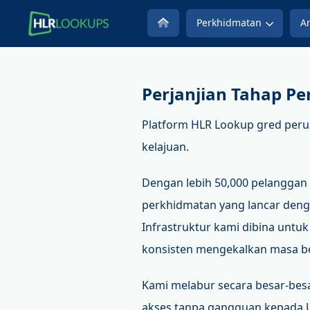
Perkhidmatan
An
Perjanjian Tahap P
Platform HLR Lookup gred peru
kelajuan.
Dengan lebih 50,000 pelanggan
perkhidmatan yang lancar denga
Infrastruktur kami dibina untu
konsisten mengekalkan masa ber
Kami melabur secara besar-besa
akses tanpa gangguan kepada U