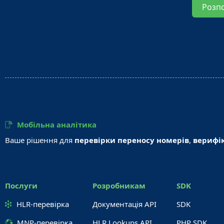
Розп
Мобільна аналітика
Ваше рішення для
перевірки переносу номерів
,
верифік
Послуги
Розробникам
SDK
HLR-перевірка
Документація API
SDK
MNP-перевірка
HLR Lookups API
PHP SDK