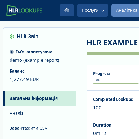
Послуги
Аналітика
HLR
Звіт
HLR EXAMPLE
Ім'я користувача
demo (example report)
Баланс
Progress
1,277.49
EUR
100
%
Загальна інформація
Completed Lookups
100
Аналіз
Duration
Завантажити CSV
0m 1s