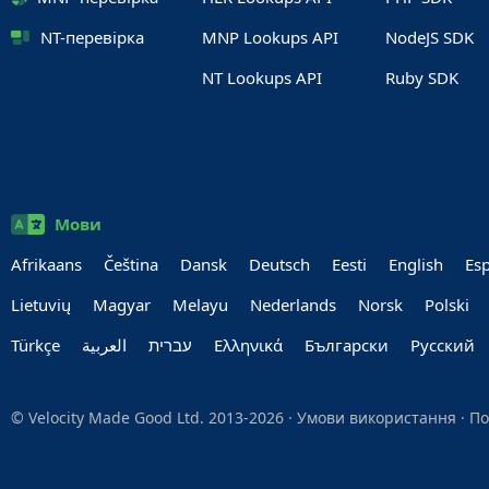
NT-перевірка
MNP Lookups API
NodeJS SDK
NT Lookups API
Ruby SDK
Мови
Afrikaans
Čeština
Dansk
Deutsch
Eesti
English
Es
Lietuvių
Magyar
Melayu
Nederlands
Norsk
Polski
Türkçe
العربية‏
עברית‏
Ελληνικά
Български
Руccкий
© Velocity Made Good Ltd. 2013-2026 ·
Умови використання
·
По