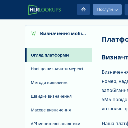
Послуги
Визначення мобільної мережі
Платфо
Огляд платформи
Визначт
Навіщо визначати мережі
Визначення
номер, нада
Методи виявлення
запобігання
Швидке визначення
SMS-повідо
дозволяє п
Масове визначення
Наша платф
API мережевої аналітики