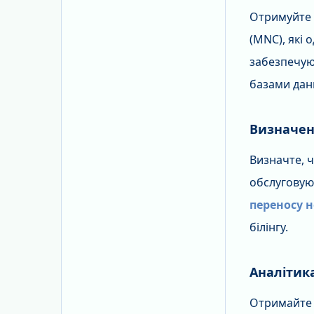
Отримуйте с
(MNC), які
забезпечую
базами дан
Визначен
Визначте, 
обслуговую
переносу 
білінгу.
Аналітик
Отримайте 