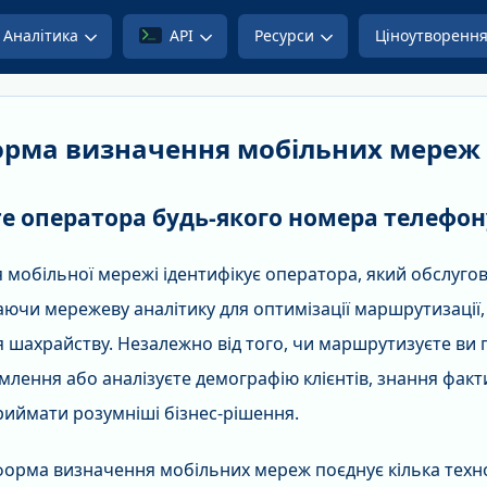
Аналітика
API
Ресурси
Ціноутворенн
рма визначення мобільних мереж
е оператора будь-якого номера телефон
 мобільної мережі ідентифікує оператора, який обслуго
ючи мережеву аналітику для оптимізації маршрутизації, т
 шахрайству. Незалежно від того, чи маршрутизуєте ви г
млення або аналізуєте демографію клієнтів, знання фак
риймати розумніші бізнес-рішення.
орма визначення мобільних мереж поєднує кілька техно