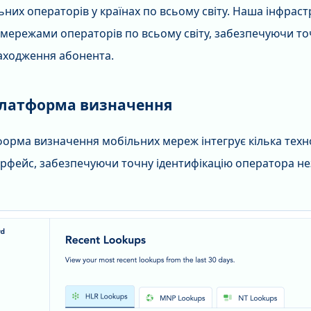
ьних операторів у країнах по всьому світу. Наша інфрас
з мережами операторів по всьому світу, забезпечуючи т
находження абонента.
латформа визначення
орма визначення мобільних мереж інтегрує кілька техн
ерфейс, забезпечуючи точну ідентифікацію оператора не