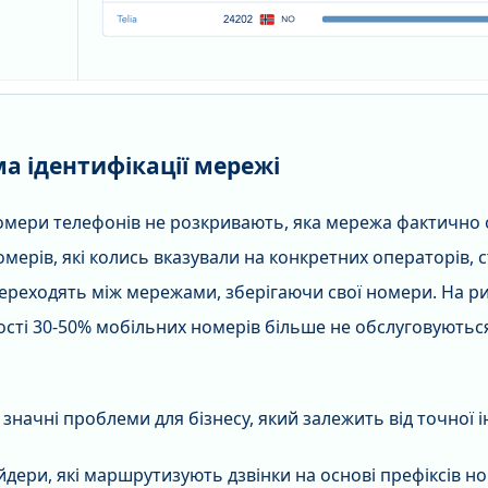
а ідентифікації мережі
омери телефонів не розкривають, яка мережа фактично 
мерів, які колись вказували на конкретних операторів, 
ереходять між мережами, зберігаючи свої номери. На ри
сті 30-50% мобільних номерів більше не обслуговуються
значні проблеми для бізнесу, який залежить від точної 
дери, які маршрутизують дзвінки на основі префіксів но