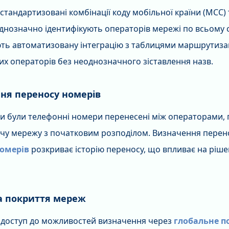
тандартизовані комбінації коду мобільної країни (MCC) 
 однозначно ідентифікують операторів мережі по всьому
ть автоматизовану інтеграцію з таблицями маршрутизаці
их операторів без неоднозначного зіставлення назв.
ня переносу номерів
чи були телефонні номери перенесені між операторами,
чу мережу з початковим розподілом. Визначення перен
номерів
розкриває історію переносу, що впливає на ріш
а покриття мереж
доступ до можливостей визначення через
глобальне п