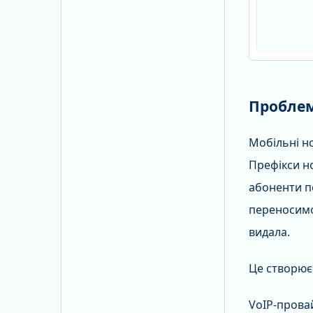
Проблем
Мобільні н
Префікси но
абоненти п
переносимо
видала.
Це створює 
VoIP-провай