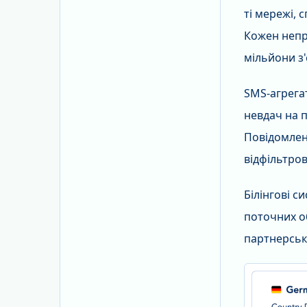
ті мережі,
Кожен непр
мільйони з'
SMS-агрега
невдач на 
Повідомлен
відфільтров
Білінгові с
поточних о
партнерські