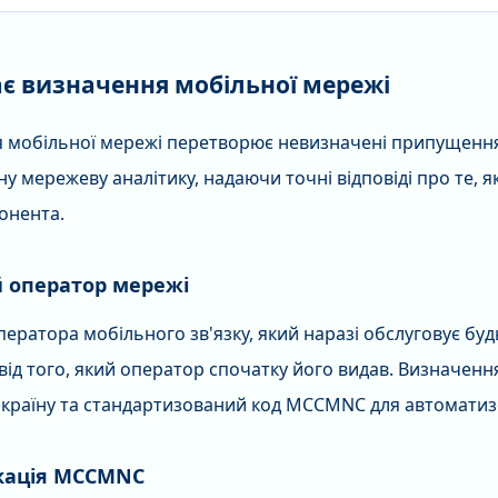
є визначення мобільної мережі
 мобільної мережі перетворює невизначені припущенн
у мережеву аналітику, надаючи точні відповіді про те, 
онента.
 оператор мережі
ератора мобільного зв'язку, який наразі обслуговує бу
від того, який оператор спочатку його видав. Визначенн
 країну та стандартизований код MCCMNC для автоматиз
кація MCCMNC