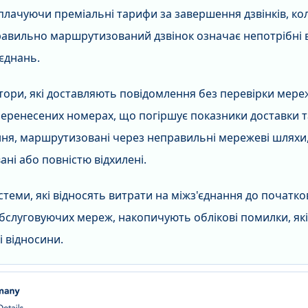
 сплачуючи преміальні тарифи за завершення дзвінків, к
авильно маршрутизований дзвінок означає непотрібні в
єднань.
тори, які доставляють повідомлення без перевірки мере
перенесених номерах, що погіршує показники доставки та
ня, маршрутизовані через неправильні мережеві шляхи,
ані або повністю відхилені.
истеми, які відносять витрати на міжз'єднання до початко
бслуговуючих мереж, накопичують облікові помилки, які
 відносини.