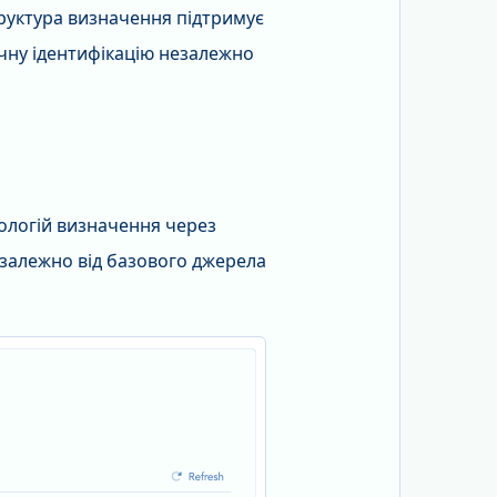
труктура визначення підтримує
очну ідентифікацію незалежно
ологій визначення через
залежно від базового джерела