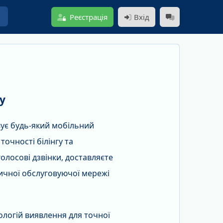
я
Реєстрація
Вхід
у
вує будь-який мобільний
очності білінгу та
олосові дзвінки, доставляєте
тичної обслуговуючої мережі
логій виявлення для точної