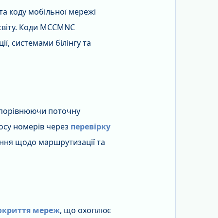
та коду мобільної мережі
 світу. Коди MCCMNC
ї, системами білінгу та
 порівнюючи поточну
осу номерів через
перевірку
ення щодо маршрутизації та
окриття мереж
, що охоплює