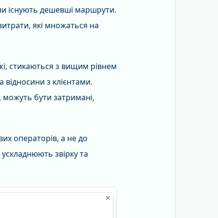
оли існують дешевші маршрути.
итрати, які множаться на
жі, стикаються з вищим рівнем
 відносини з клієнтами.
 можуть бути затримані,
вих операторів, а не до
 ускладнюють звірку та