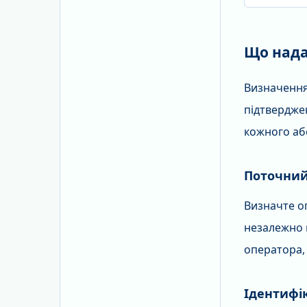
Що нада
Визначення
підтверджен
кожного аб
Поточний
Визначте оп
незалежно 
оператора,
Ідентифі