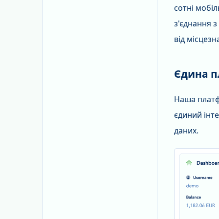
сотні мобіл
з'єднання 
від місцез
Єдина п
Наша платф
єдиний інт
даних.