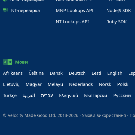
NT-перевірка
MNP Lookups API
NodeJS SDK
NT Lookups API
Ruby SDK
Мови
Afrikaans
Čeština
Dansk
Deutsch
Eesti
English
Es
Lietuvių
Magyar
Melayu
Nederlands
Norsk
Polski
Türkçe
العربية‏
עברית‏
Ελληνικά
Български
Руccкий
© Velocity Made Good Ltd. 2013-2026 ·
Умови використання
·
По