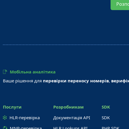
Розп
Мобільна аналітика
Ваше рішення для
перевірки переносу номерів
,
верифік
Послуги
Розробникам
SDK
HLR-перевірка
Документація API
SDK
MNP-перевірка
HLR Lookups API
PHP SDK