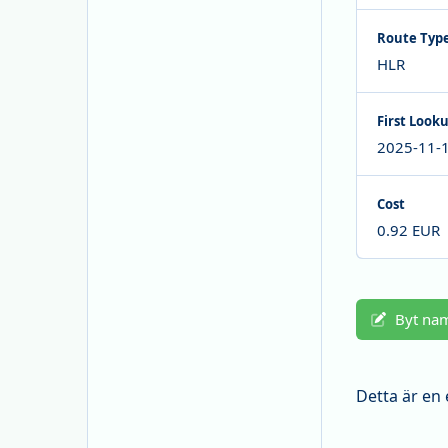
Route Typ
HLR
First Look
2025-11-1
Cost
0.92 EUR
Byt na
Detta är en