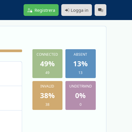
Registrera
Logga in
CONNECTED
ABSENT
49
%
13
%
49
13
INVALID
UNDETRMND
38
%
0
%
38
0