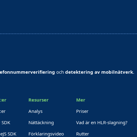
lefonnummerverifiering
och
detektering av mobilnätverk
.
:er
Resurser
Mer
:er
Analys
Priser
 SDK
Nättäckning
Vad är en HLR-slagning?
eJS SDK
Förklaringsvideo
Rutter