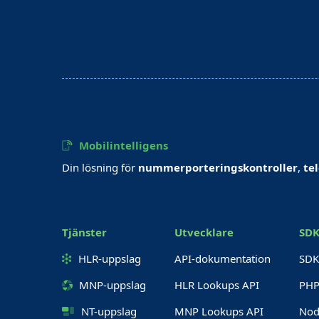
Mobilintelligens
Din lösning för
nummerporteringskontroller
,
te
Tjänster
Utvecklare
SDK
HLR-uppslag
API-dokumentation
SDK
MNP-uppslag
HLR Lookups API
PHP
NT-uppslag
MNP Lookups API
Nod