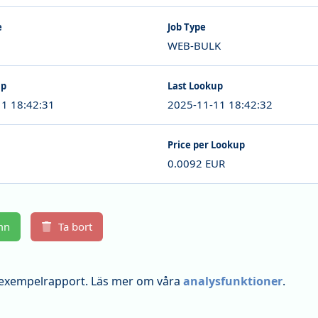
e
Job Type
WEB-BULK
up
Last Lookup
1 18:42:31
2025-11-11 18:42:32
Price per Lookup
0.0092 EUR
mn
Ta bort
 exempelrapport. Läs mer om våra
analysfunktioner
.