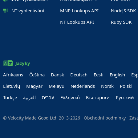
NT vyhledávání
MNP Lookups API
NodeJS SDK
NT Lookups API
Ruby SDK
Jazyky
Afrikaans
Čeština
Dansk
Deutsch
Eesti
English
Es
Lietuvių
Magyar
Melayu
Nederlands
Norsk
Polski
Türkçe
العربية‏
עברית‏
Ελληνικά
Български
Руccкий
© Velocity Made Good Ltd. 2013-2026 ·
Obchodní podmínky
·
Zás