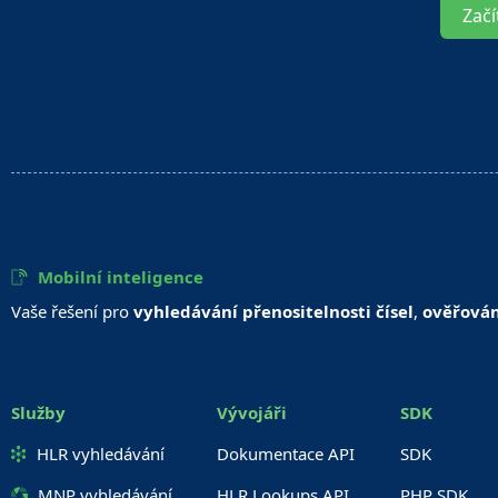
Začí
Mobilní inteligence
Vaše řešení pro
vyhledávání přenositelnosti čísel
,
ověřován
Služby
Vývojáři
SDK
HLR vyhledávání
Dokumentace API
SDK
MNP vyhledávání
HLR Lookups API
PHP SDK