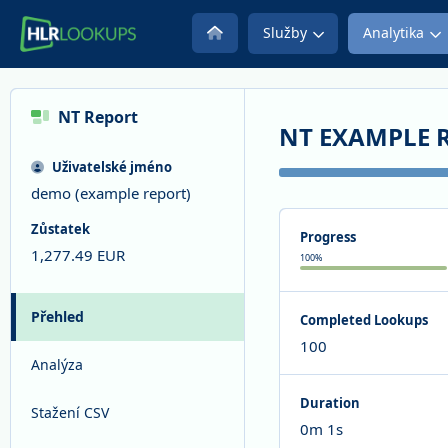
Služby
Analytika
NT
Report
NT EXAMPLE 
Uživatelské jméno
demo (example report)
Zůstatek
Progress
1,277.49
EUR
100
%
Přehled
Completed Lookups
100
Analýza
Duration
Stažení CSV
0m 1s