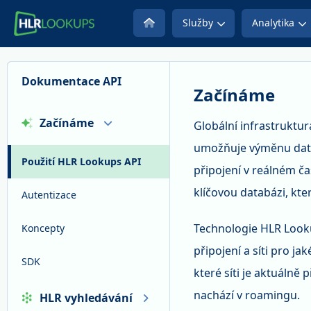
Služby
Analytika
Dokumentace API
Začínáme
Začínáme
Globální infrastruktur
umožňuje výměnu dat o
Použití HLR Lookups API
připojení v reálném ča
klíčovou databázi, kte
Autentizace
Technologie HLR Looku
Koncepty
připojení a síti pro ja
SDK
které síti je aktuálně 
nachází v roamingu.
HLR vyhledávání