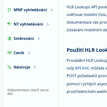
HLR Lookups API posk
MNP vyhledávání
ověřovat mobilní čísla
dokumentace vás prov
NT vyhledávání
získávání mobilních da
Směrování
Použití HLR Loo
Ceník
Provádění HLR Lookup 
Nástroje
svůj
API klíč
, můžete 
POST požadavků pros
pomocí rychlých async
Dokumentace starší verze
prostřednictvím webho
API