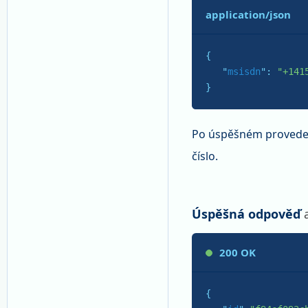
application/json
{

   "
msisdn
": 
"+141
}
Po úspěšném provedení
číslo.
Úspěšná odpověď
200 OK
{
