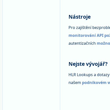
Nástroje
Pro zajištění bezprob
monitorování API p
autentizačních
možno
Nejste vývojář?
HLR Lookups a dotazy n
našem
podnikovém w