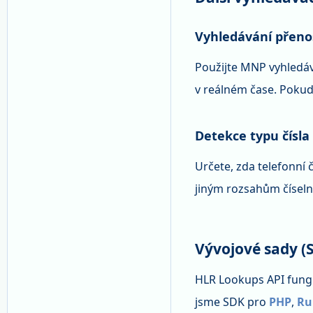
Vyhledávání přenos
Použijte MNP vyhledává
v reálném čase. Poku
Detekce typu čísla
Určete, zda telefonní 
jiným rozsahům čísel
Vývojové sady (
HLR Lookups API fungu
jsme SDK pro
PHP
,
Ru