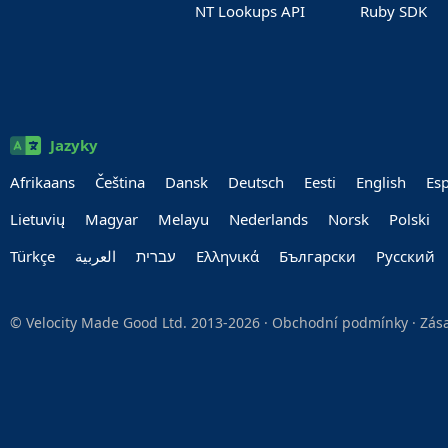
NT Lookups API
Ruby SDK
Jazyky
Afrikaans
Čeština
Dansk
Deutsch
Eesti
English
Es
Lietuvių
Magyar
Melayu
Nederlands
Norsk
Polski
Türkçe
العربية‏
עברית‏
Ελληνικά
Български
Руccкий
© Velocity Made Good Ltd. 2013-2026 ·
Obchodní podmínky
·
Zás