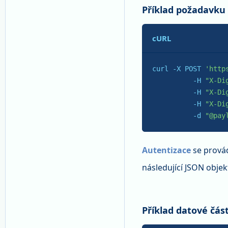
Příklad požadavku
cURL
curl -X POST 
'http
          -H 
"X-Di
          -H 
"X-Di
          -H 
"X-Di
-d
"@pay
Autentizace
se provád
následující JSON objek
Příklad datové část