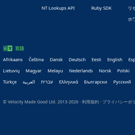
NT Lookups API
Ruby SDK
リ
ホ
言語
Afrikaans
Čeština
Dansk
Deutsch
Eesti
English
Es
Lietuvių
Magyar
Melayu
Nederlands
Norsk
Polski
Türkçe
العربية‏
עברית‏
Ελληνικά
Български
Руccкий
© Velocity Made Good Ltd. 2013-2026 ·
利用規約
·
プライバシーポ