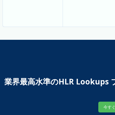
業界最高水準のHLR Looku
今す