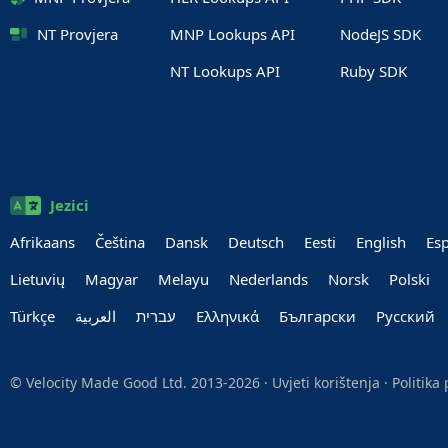
NT Provjera
MNP Lookups API
NodeJS SDK
NT Lookups API
Ruby SDK
Jezici
Afrikaans
Čeština
Dansk
Deutsch
Eesti
English
Es
Lietuvių
Magyar
Melayu
Nederlands
Norsk
Polski
Türkçe
العربية‏
עברית‏
Ελληνικά
Български
Руccкий
© Velocity Made Good Ltd. 2013-2026 ·
Uvjeti korištenja
·
Politika