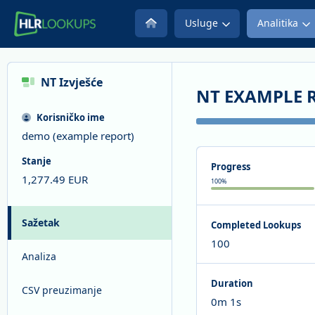
Usluge
Analitika
NT
Izvješće
NT EXAMPLE 
Korisničko ime
demo (example report)
Stanje
Progress
1,277.49
EUR
100
%
Sažetak
Completed Lookups
100
Analiza
Duration
CSV preuzimanje
0m 1s