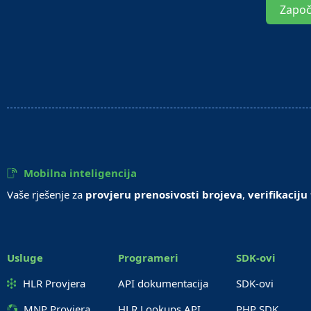
Započ
Mobilna inteligencija
Vaše rješenje za
provjeru prenosivosti brojeva
,
verifikaciju
Usluge
Programeri
SDK-ovi
HLR Provjera
API dokumentacija
SDK-ovi
MNP Provjera
HLR Lookups API
PHP SDK