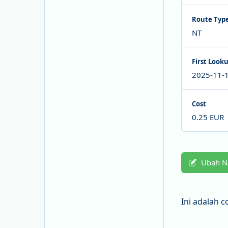
Route Typ
NT
First Look
2025-11-1
Cost
0.25 EUR
Ubah 
Ini adalah c