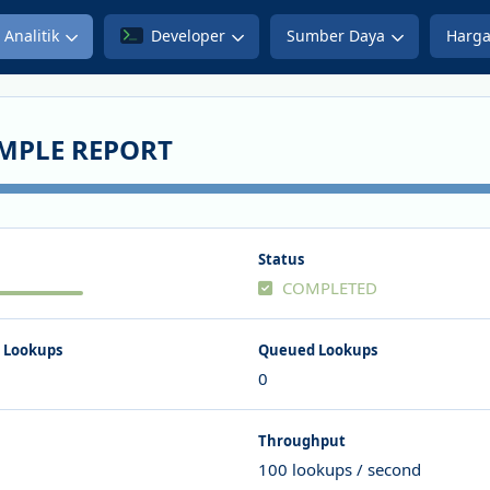
Analitik
Developer
Sumber Daya
Harg
MPLE REPORT
Status
COMPLETED
 Lookups
Queued Lookups
0
Throughput
100 lookups / second