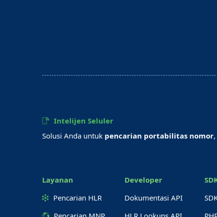
Intelijen Seluler
Solusi Anda untuk
pencarian portabilitas nomor
Layanan
Developer
SD
Pencarian HLR
Dokumentasi API
SD
Pencarian MNP
HLR Lookups API
PH