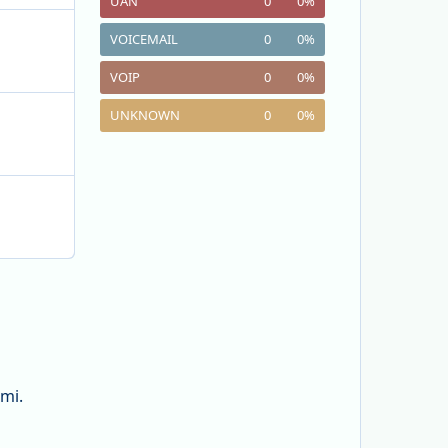
UAN
0
0
%
VOICEMAIL
0
0
%
VOIP
0
0
%
UNKNOWN
0
0
%
mi.