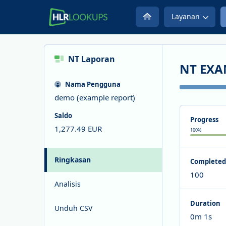
Layanan
NT
Laporan
NT EXA
Nama Pengguna
demo (example report)
Saldo
Progress
1,277.49
EUR
100
%
Ringkasan
Completed
100
Analisis
Duration
Unduh CSV
0m 1s