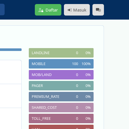
a
Daftar
Masuk
LANDLINE
0
0
%
MOBILE
100
100
%
MOB/LAND
0
0
%
PAGER
0
0
%
PREMIUM_RATE
0
0
%
SHARED_COST
0
0
%
TOLL_FREE
0
0
%