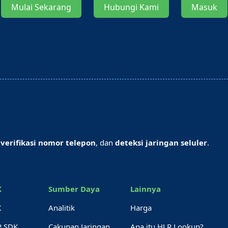
Mulai Sekarang
Hubungi Kami
Masuk
,
verifikasi nomor telepon
, dan
deteksi jaringan seluler
.
K
Sumber Daya
Lainnya
K
Analitik
Harga
P SDK
Cakupan Jaringan
Apa itu HLR Lookup?