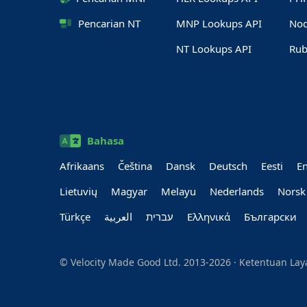
Pencarian NT
MNP Lookups API
Nod
NT Lookups API
Rub
Bahasa
Afrikaans
Čeština
Dansk
Deutsch
Eesti
En
Lietuvių
Magyar
Melayu
Nederlands
Norsk
Türkçe
العربية‏
עברית‏
Ελληνικά
Български
© Velocity Made Good Ltd. 2013-2026 ·
Ketentuan La