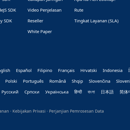
eJS SDK
Video Penjelasan
Rute
y SDK
Reseller
Tingkat Layanan (SLA)
White Paper
glish
Español
Filipino
Français
Hrvatski
Indonesia
Polski
Português
Română
Shqip
Slovenčina
Sloven
Руccкий
Српски
Українська
हिन्दी
বাংলা
日本語
简体
yanan
·
Kebijakan Privasi
·
Perjanjian Pemrosesan Data