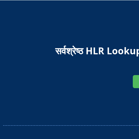
सर्वश्रेष्ठ HLR Lookups