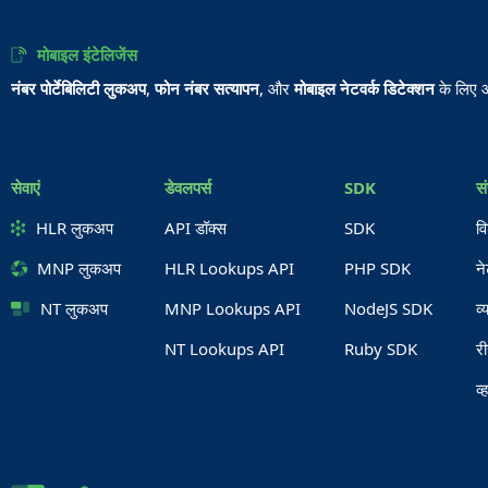
मोबाइल इंटेलिजेंस
नंबर पोर्टेबिलिटी लुकअप
,
फोन नंबर सत्यापन
, और
मोबाइल नेटवर्क डिटेक्शन
के लिए 
सेवाएं
डेवलपर्स
SDK
स
HLR लुकअप
API डॉक्स
SDK
वि
MNP लुकअप
HLR Lookups API
PHP SDK
न
NT लुकअप
MNP Lookups API
NodeJS SDK
व्
NT Lookups API
Ruby SDK
र
व्