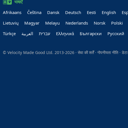
भाषाएँ
Afrikaans
Čeština
Dansk
Deutsch
Eesti
English
Es
Lietuvių
Magyar
Melayu
Nederlands
Norsk
Polski
Türkçe
العربية‏
עברית‏
Ελληνικά
Български
Руccкий
© Velocity Made Good Ltd. 2013-2026 ·
सेवा की शर्तें
·
गोपनीयता नीति
·
डेटा