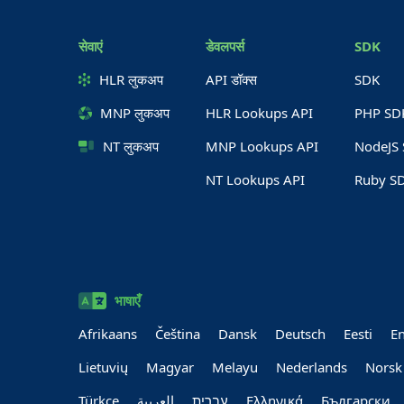
सेवाएं
डेवलपर्स
SDK
HLR लुकअप
API डॉक्स
SDK
MNP लुकअप
HLR Lookups API
PHP SD
NT लुकअप
MNP Lookups API
NodeJS
NT Lookups API
Ruby S
भाषाएँ
Afrikaans
Čeština
Dansk
Deutsch
Eesti
En
Lietuvių
Magyar
Melayu
Nederlands
Norsk
Türkçe
العربية‏
עברית‏
Ελληνικά
Български