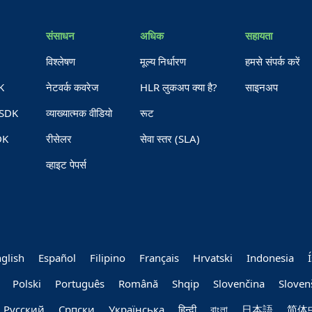
संसाधन
अधिक
सहायता
विश्लेषण
मूल्य निर्धारण
हमसे संपर्क करें
K
नेटवर्क कवरेज
HLR लुकअप क्या है?
साइनअप
 SDK
व्याख्यात्मक वीडियो
रूट
DK
रीसेलर
सेवा स्तर (SLA)
व्हाइट पेपर्स
glish
Español
Filipino
Français
Hrvatski
Indonesia
Polski
Português
Română
Shqip
Slovenčina
Sloven
Руccкий
Српски
Українська
हिन्दी
বাংলা
日本語
简体