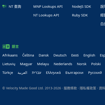
NT 查詢
MNP Lookups API
NodeJS SDK
說
NT Lookups API
Ruby SDK
經
白
語言
Afrikaans
Čeština
Dansk
Deutsch
Eesti
English
Es
Lietuvių
Magyar
Melayu
Nederlands
Norsk
Polski
Türkçe
العربية‏
עברית‏
Ελληνικά
Български
Руccкий
© Velocity Made Good Ltd. 2013-2026 ·
服務條款
·
隱私權政策
·
資