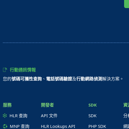
行動通訊情報
您的
號碼可攜性查詢
、
電話號碼驗證
及
行動網路偵測
解決方案。
服務
開發者
SDK
資
HLR 查詢
API 文件
SDK
分
MNP 查詢
HLR Lookups API
PHP SDK
網