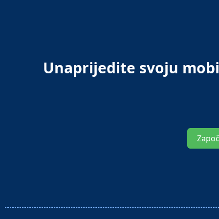
Unaprijedite svoju mob
Započ