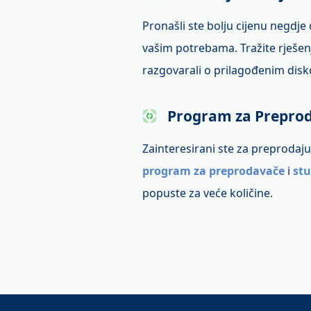
Pronašli ste bolju cijenu negdje
vašim potrebama. Tražite rješe
razgovarali o prilagođenim dis
Program za Prepro
Zainteresirani ste za preproda
program za preprodavače
i
stu
popuste za veće količine.