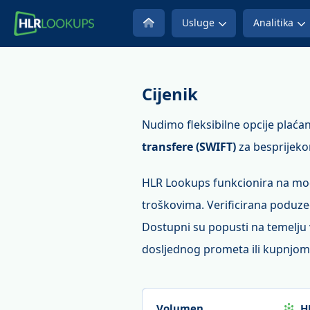
Usluge
Analitika
Cijenik
Nudimo fleksibilne opcije plaća
transfere (SWIFT)
za besprijeko
HLR Lookups funkcionira na mod
troškovima. Verificirana poduze
Dostupni su popusti na temelj
dosljednog prometa ili kupnjom v
Volumen
H