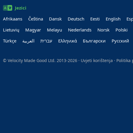
Jezici
Afrikaans
Čeština
Dansk
Deutsch
Eesti
English
Es
Lietuvių
Magyar
Melayu
Nederlands
Norsk
Polski
Türkçe
العربية‏
עברית‏
Ελληνικά
Български
Руccкий
© Velocity Made Good Ltd. 2013-2026 ·
Uvjeti korištenja
·
Politika