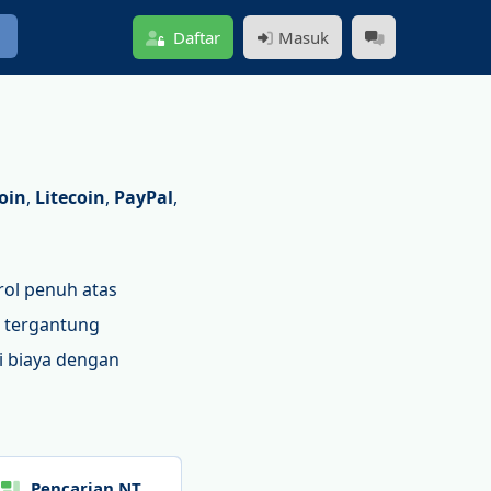
a
Daftar
Masuk
oin
,
Litecoin
,
PayPal
,
ol penuh atas
, tergantung
i biaya dengan
Pencarian NT