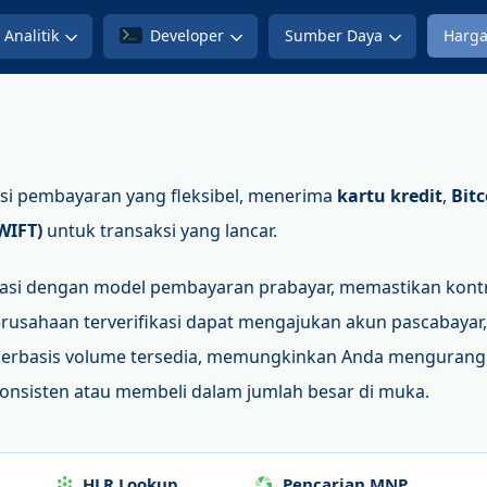
Analitik
Developer
Sumber Daya
Harg
i pembayaran yang fleksibel, menerima
kartu kredit
,
Bitc
WIFT)
untuk transaksi yang lancar.
asi dengan model pembayaran prabayar, memastikan kontr
rusahaan terverifikasi dapat mengajukan akun pascabayar
 berbasis volume tersedia, memungkinkan Anda mengurang
konsisten atau membeli dalam jumlah besar di muka.
HLR Lookup
Pencarian MNP