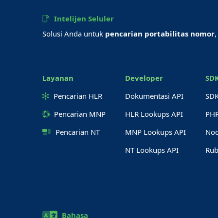
Intelijen Seluler
Solusi Anda untuk
pencarian portabilitas nomor
Layanan
Developer
SD
Pencarian HLR
Dokumentasi API
SD
Pencarian MNP
HLR Lookups API
PH
Pencarian NT
MNP Lookups API
Nod
NT Lookups API
Rub
Bahasa