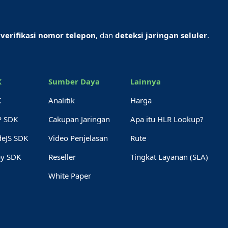
,
verifikasi nomor telepon
, dan
deteksi jaringan seluler
.
K
Sumber Daya
Lainnya
K
Analitik
Harga
P SDK
Cakupan Jaringan
Apa itu HLR Lookup?
eJS SDK
Video Penjelasan
Rute
y SDK
Reseller
Tingkat Layanan (SLA)
White Paper