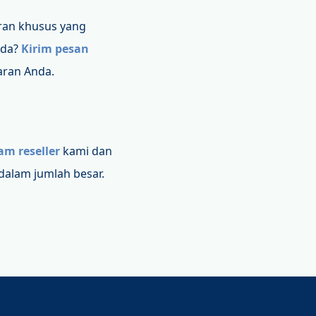
an khusus yang
nda?
Kirim pesan
aran Anda.
am reseller
kami dan
dalam jumlah besar.