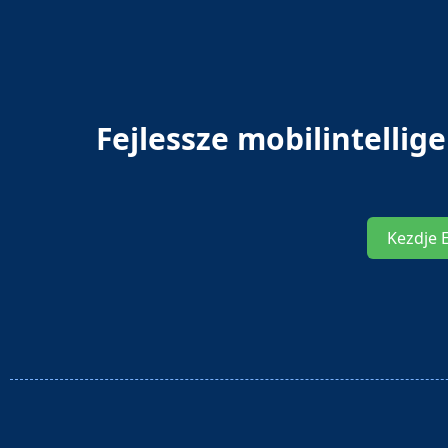
Fejlessze mobilintelli
Kezdje 