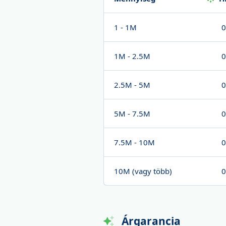
1 - 1M
0
1M - 2.5M
0
2.5M - 5M
0
5M - 7.5M
0
7.5M - 10M
0
10M (vagy több)
0
Árgarancia