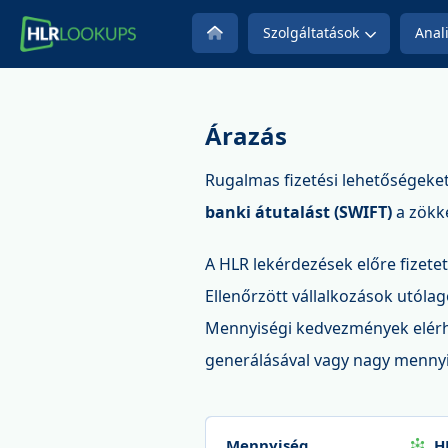
Szolgáltatások
Anali
Árazás
Rugalmas fizetési lehetőségeke
banki átutalást (SWIFT)
a zökk
A HLR lekérdezések előre fizetett
Ellenőrzött vállalkozások utóla
Mennyiségi kedvezmények elérhe
generálásával vagy nagy mennyi
Mennyiség
H