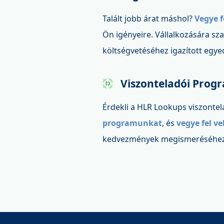
Talált jobb árat máshol?
Vegye f
Ön igényeire. Vállalkozására s
költségvetéséhez igazított egy
Viszonteladói Prog
Érdekli a HLR Lookups viszonte
programunkat
, és
vegye fel v
kedvezmények megismeréséhez