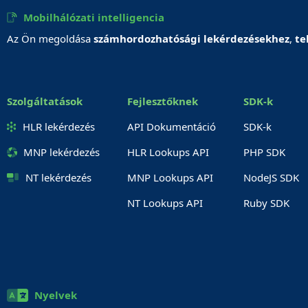
Mobilhálózati intelligencia
Az Ön megoldása
számhordozhatósági lekérdezésekhez
,
te
Szolgáltatások
Fejlesztőknek
SDK-k
HLR lekérdezés
API Dokumentáció
SDK-k
MNP lekérdezés
HLR Lookups API
PHP SDK
NT lekérdezés
MNP Lookups API
NodeJS SDK
NT Lookups API
Ruby SDK
Nyelvek