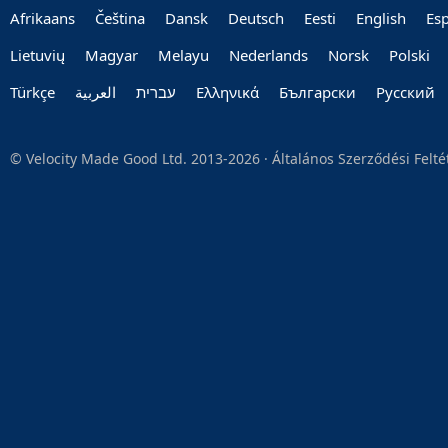
Afrikaans
Čeština
Dansk
Deutsch
Eesti
English
Es
Lietuvių
Magyar
Melayu
Nederlands
Norsk
Polski
Türkçe
العربية‏
עברית‏
Ελληνικά
Български
Руccкий
© Velocity Made Good Ltd. 2013-2026 ·
Általános Szerződési Felt