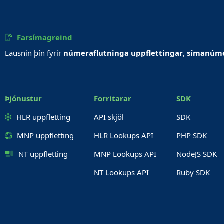
Farsímagreind
Lausnin þín fyrir
númeraflutninga uppflettingar
,
símanúme
Þjónustur
Forritarar
SDK
HLR uppfletting
API skjöl
SDK
MNP uppfletting
HLR Lookups API
PHP SDK
NT uppfletting
MNP Lookups API
NodeJS SDK
NT Lookups API
Ruby SDK