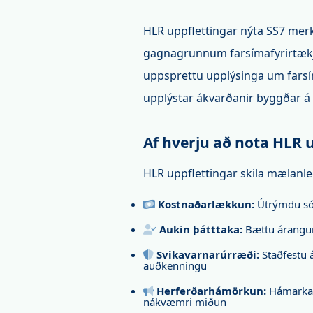
HLR uppflettingar nýta SS7 merkj
gagnagrunnum farsímafyrirtækja.
uppsprettu upplýsinga um farsím
upplýstar ákvarðanir byggðar 
Af hverju að nota HLR 
HLR uppflettingar skila mælanl
Kostnaðarlækkun:
Útrýmdu sóu
Aukin þátttaka:
Bættu árangu
Svikavarnarúrræði:
Staðfestu 
auðkenningu
Herferðarhámörkun:
Hámarkað
nákvæmri miðun