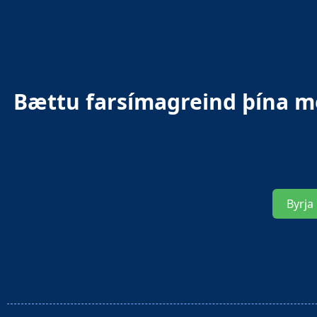
Bættu farsímagreind þína m
Byrja