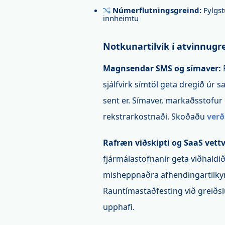
Númerflutningsgreind:
Fylgst
innheimtu
Notkunartilvik í atvinnug
Magnsendar SMS og símaver:
sjálfvirk símtöl geta dregið úr
sent er. Símaver, markaðsstofur
rekstrarkostnaði. Skoðaðu
ver
Rafræn viðskipti og SaaS vett
fjármálastofnanir geta viðhaldi
misheppnaðra afhendingartilkyn
Rauntímastaðfesting við greiðsl
upphafi.