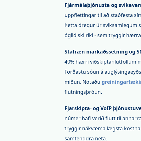
Fjármálaþjónusta og svikavar
uppflettingar til að staðfesta 
Þetta dregur úr sviksamlegum 
ógild skilríki - sem tryggir hær
Stafræn markaðssetning og SM
40% hærri viðskiptahlutföllum m
Forðastu sóun á auglýsingaeyðs
miðun. Notaðu
greiningartæki
flutningsþróun.
Fjarskipta- og VoIP þjónustuv
númer hafi verið flutt til annarr
tryggir nákvæma lægsta kostnaða
samtengdra neta.