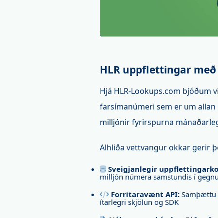
HLR uppflettingar me
Hjá HLR-Lookups.com bjóðum við
farsímanúmeri sem er um allan he
milljónir fyrirspurna mánaðarl
Alhliða vettvangur okkar gerir þé
Sveigjanlegir uppflettingarko
milljón númera samstundis í gegn
Forritaravænt API:
Samþættu HL
ítarlegri skjölun og SDK