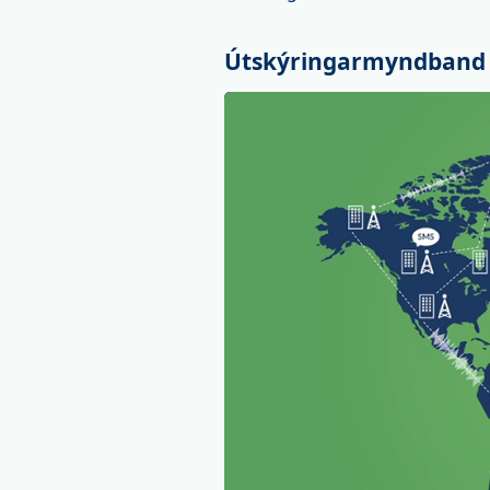
Útskýringarmyndband