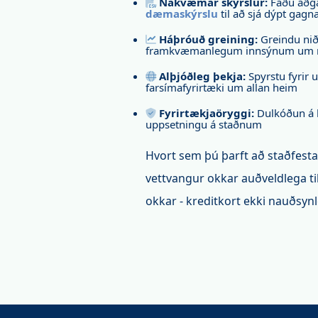
Nákvæmar skýrslur:
Fáðu aðga
dæmaskýrslu
til að sjá dýpt gagn
Háþróuð greining:
Greindu ni
framkvæmanlegum innsýnum um net
Alþjóðleg þekja:
Spyrstu fyrir
farsímafyrirtæki um allan heim
Fyrirtækjaöryggi:
Dulkóðun á b
uppsetningu á staðnum
Hvort sem þú þarft að staðfesta
vettvangur okkar auðveldlega til
okkar - kreditkort ekki nauðsynl