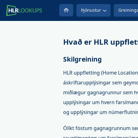
Þjónustur
Greining
Hvað er HLR uppflet
Skilgreining
HLR uppfletting (Home Location 
áskriftarupplýsingar sem geymda
miðlægur gagnagrunnur sem hve
upplýsingar um hvern farsímano
og upplýsingar um númerflutni
Ólíkt föstum gagnagrunnum sem 