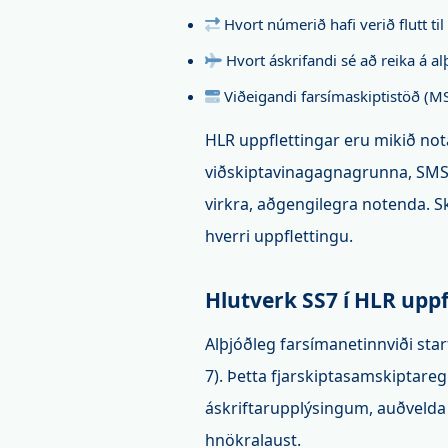
Hvort númerið hafi verið flutt ti
Hvort áskrifandi sé að reika á a
Viðeigandi farsímaskiptistöð (M
HLR uppflettingar eru mikið nota
viðskiptavinagagnagrunna, SMS s
virkra, aðgengilegra notenda.
hverri uppflettingu.
Hlutverk SS7 í HLR upp
Alþjóðleg farsímanetinnviði st
7). Þetta fjarskiptasamskiptareg
áskriftarupplýsingum, auðvelda
hnökralaust.