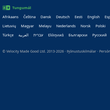
Tungumál
Afrikaans
Čeština
Dansk
Deutsch
Eesti
English
Es
Lietuvių
Magyar
Melayu
Nederlands
Norsk
Polski
Türkçe
العربية‏
עברית‏
Ελληνικά
Български
Руccкий
© Velocity Made Good Ltd. 2013-2026 ·
Þjónustuskilmálar
·
Persó