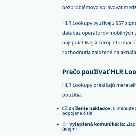
bezproblémovo spravovať medz
HLR Lookupy využívajú SS7 signa
databáz operátorov mobilných si
najspoľahlivejší zdroj informác
rozhodnutia založené na aktuá
Prečo používať HLR Lo
HLR Lookupy prinášajú merateľn
použitia:
Zníženie nákladov:
Eliminujte 
odpojené čísla
Vylepšená komunikácia:
Zlep
údajmi