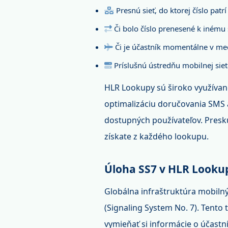
Presnú sieť, do ktorej číslo pa
Či bolo číslo prenesené k inému
Či je účastník momentálne v m
Príslušnú ústredňu mobilnej sie
HLR Lookupy sú široko využívan
optimalizáciu doručovania SMS a
dostupných používateľov. Pres
získate z každého lookupu.
Úloha SS7 v HLR Looku
Globálna infraštruktúra mobil
(Signaling System No. 7). Tent
vymieňať si informácie o účastn