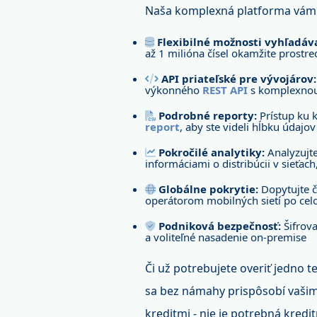
Naša komplexná platforma vám
Flexibilné možnosti vyhľadáv
až 1 milióna čísel okamžite prostr
API priateľské pre vývojárov:
výkonného
REST API
s komplexnou
Podrobné reporty:
Prístup ku 
report
, aby ste videli hĺbku údajov
Pokročilé analytiky:
Analyzujte
informáciami o distribúcii v sieťac
Globálne pokrytie:
Dopytujte č
operátorom mobilných sietí po cel
Podniková bezpečnosť:
Šifrova
a voliteľné nasadenie on-premise
Či už potrebujete overiť jedno 
sa bez námahy prispôsobí vašim
kreditmi - nie je potrebná kredit