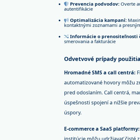
Prevencia podvodov:
Overte au
autentifikácie
Optimalizácia kampaní:
Maxim
kontaktnými zoznamami a presným
Informácie o prenositeľnosti č
smerovania a fakturácie
Odvetvové prípady použiti
Hromadné SMS a call centrá:
F
automatizované hovory môžu zní
pred odoslaním. Call centrá, m
úspešnosti spojení a nižšie pre
úspory.
E-commerce a SaaS platformy:
institúcie môžu udržiavať čist