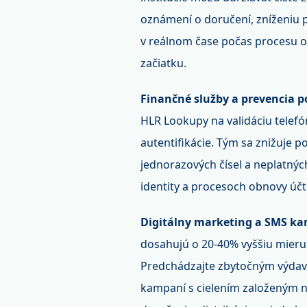
oznámení o doručení, zníženiu p
v reálnom čase počas procesu o
začiatku.
Finančné služby a prevencia 
HLR Lookupy na validáciu telef
autentifikácie. Tým sa znižuje p
jednorazových čísel a neplatnýc
identity a procesoch obnovy účt
Digitálny marketing a SMS k
dosahujú o 20-40% vyššiu mieru k
Predchádzajte zbytočným výdavk
kampaní s cielením založeným n