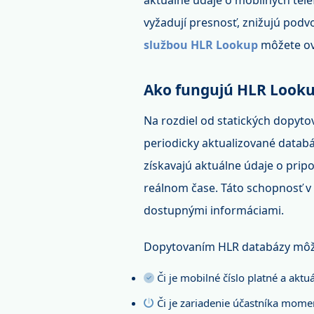
aktuálne údaje o mobilných telef
vyžadují presnosť, znižujú podv
službou HLR Lookup
môžete ove
Ako fungujú HLR Look
Na rozdiel od statických dopyto
periodicky aktualizované datab
získavajú aktuálne údaje o prip
reálnom čase. Táto schopnosť v 
dostupnými informáciami.
Dopytovaním HLR databázy môžet
Či je mobilné číslo platné a aktuá
Či je zariadenie účastníka mome