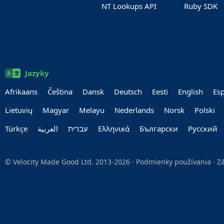
NT Lookups API
Ruby SDK
Jazyky
Afrikaans
Čeština
Dansk
Deutsch
Eesti
English
Es
Lietuvių
Magyar
Melayu
Nederlands
Norsk
Polski
Türkçe
العربية‏
עברית‏
Ελληνικά
Български
Руccкий
© Velocity Made Good Ltd. 2013-2026 ·
Podmienky používania
·
Z