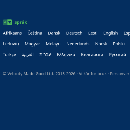
Språk
Afrikaans
Čeština
Dansk
Deutsch
Eesti
English
Es
Lietuvių
Magyar
Melayu
Nederlands
Norsk
Polski
Türkçe
العربية‏
עברית‏
Ελληνικά
Български
Руccкий
© Velocity Made Good Ltd. 2013-2026 ·
Vilkår for bruk
·
Personver