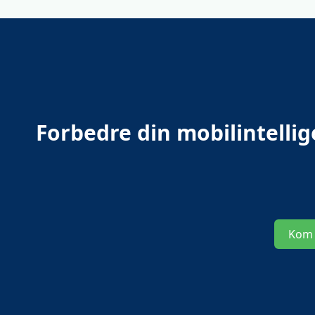
Forbedre din mobilintelli
Kom 