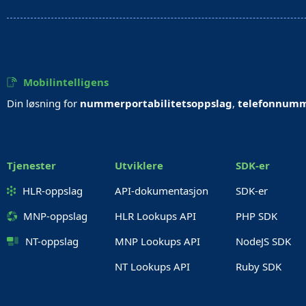
Mobilintelligens
Din løsning for
nummerportabilitetsoppslag
,
telefonnumm
Tjenester
Utviklere
SDK-er
HLR-oppslag
API-dokumentasjon
SDK-er
MNP-oppslag
HLR Lookups API
PHP SDK
NT-oppslag
MNP Lookups API
NodeJS SDK
NT Lookups API
Ruby SDK