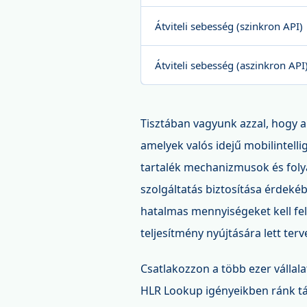
Átviteli sebesség (szinkron API)
Átviteli sebesség (aszinkron API
Tisztában vagyunk azzal, hogy 
amelyek valós idejű mobilintelli
tartalék mechanizmusok és foly
szolgáltatás biztosítása érdeké
hatalmas mennyiségeket kell fe
teljesítmény nyújtására lett ter
Csatlakozzon a több ezer vállal
HLR Lookup igényeikben ránk tám