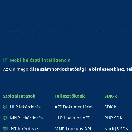
Mobilhálózati intelligencia
Az Ön megoldása
számhordozhatósági lekérdezésekhez
,
te
Szolgáltatások
Fejlesztőknek
SDK-k
HLR lekérdezés
API Dokumentáció
SDK-k
MNP lekérdezés
HLR Lookups API
PHP SDK
NT lekérdezés
MNP Lookups API
NodeJS SDK