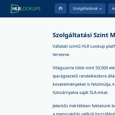
Szolgáltatások
A
Szolgáltatási Szint
Vállalati szintű HLR Lookup pl
tervezve.
Világszerte több mint 50,000 el
iparágvezető rendelkezésre állás
követelményeket is felülmúlja, 
túlszárnyalva saját SLA-inkat.
Jelentős mértékben fektetünk be
a megszakítás nélküli hozzáféré