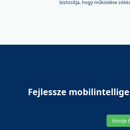
biztosítja, hogy működése zökk
Fejlessze mobilintelli
Kezdje 