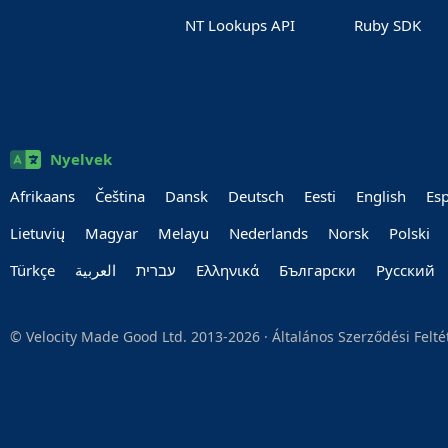
NT Lookups API
Ruby SDK
Nyelvek
Afrikaans
Čeština
Dansk
Deutsch
Eesti
English
Es
Lietuvių
Magyar
Melayu
Nederlands
Norsk
Polski
Türkçe
العربية‏
עברית‏
Ελληνικά
Български
Руccкий
© Velocity Made Good Ltd. 2013-2026 ·
Általános Szerződési Felt