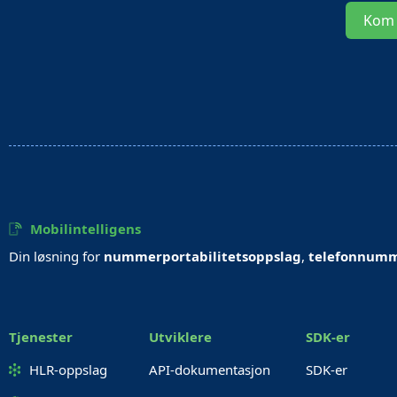
Kom 
Mobilintelligens
Din løsning for
nummerportabilitetsoppslag
,
telefonnumm
Tjenester
Utviklere
SDK-er
HLR-oppslag
API-dokumentasjon
SDK-er