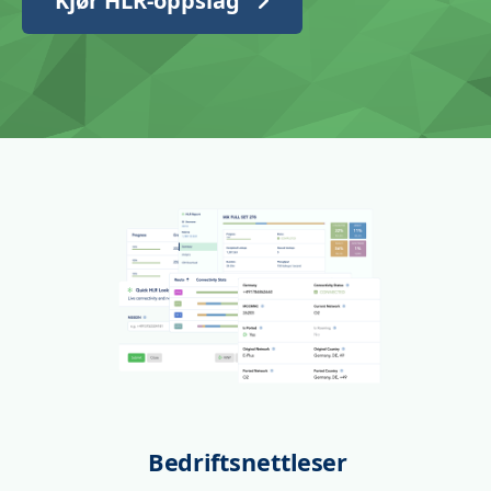
Kjør HLR-oppslag
Bedriftsnettleser