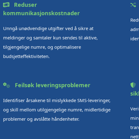
Reduser
kommunikasjonskostnader
Red
Unngå unødvendige utgifter ved å sikre at
adm
meldinger og samtaler kun sendes til aktive,
iden
tilgjengelige numre, og optimalisere
budsjetteffektiviteten.
Feilsøk leveringsproblemer
si
Identifiser årsakene til mislykkede SMS-leveringer,
Veri
og skill mellom utilgjengelige numre, midlertidige
mini
problemer og avslåtte håndenheter.
tran
nett