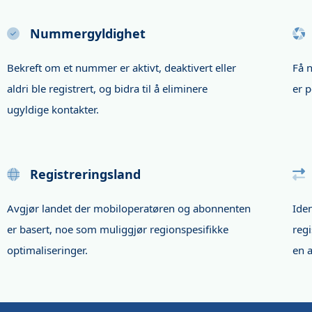
Nummergyldighet
Bekreft om et nummer er aktivt, deaktivert eller
Få 
aldri ble registrert, og bidra til å eliminere
er p
ugyldige kontakter.
Registreringsland
Avgjør landet der mobiloperatøren og abonnenten
Iden
er basert, noe som muliggjør regionspesifikke
regi
optimaliseringer.
en 