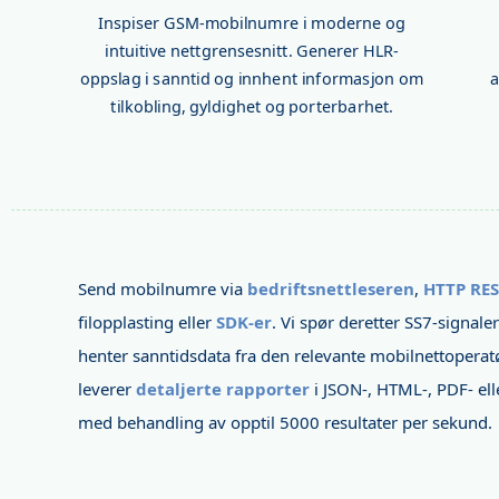
Inspiser GSM-mobilnumre i moderne og
intuitive nettgrensesnitt. Generer HLR-
oppslag i sanntid og innhent informasjon om
a
tilkobling, gyldighet og porterbarhet.
Send mobilnumre via
bedriftsnettleseren
,
HTTP RES
filopplasting eller
SDK-er
. Vi spør deretter SS7-signale
henter sanntidsdata fra den relevante mobilnettopera
leverer
detaljerte rapporter
i JSON-, HTML-, PDF- ell
med behandling av opptil 5000 resultater per sekund.