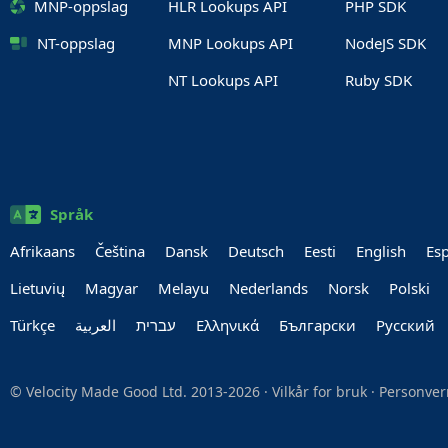
MNP-oppslag
HLR Lookups API
PHP SDK
NT-oppslag
MNP Lookups API
NodeJS SDK
NT Lookups API
Ruby SDK
Språk
Afrikaans
Čeština
Dansk
Deutsch
Eesti
English
Es
Lietuvių
Magyar
Melayu
Nederlands
Norsk
Polski
Türkçe
العربية‏
עברית‏
Ελληνικά
Български
Руccкий
© Velocity Made Good Ltd. 2013-2026 ·
Vilkår for bruk
·
Personver