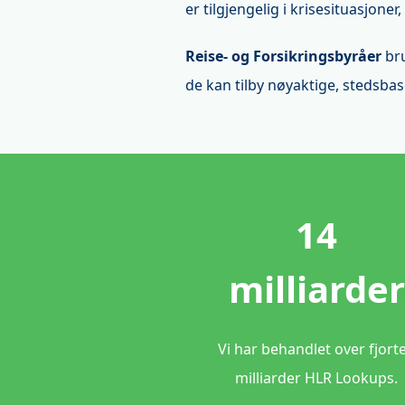
er tilgjengelig i krisesituasjo
Reise- og Forsikringsbyråer
bru
de kan tilby nøyaktige, stedsbase
14
milliarder
Vi har behandlet over fjort
milliarder HLR Lookups.