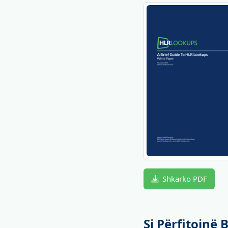
Shkarko PDF
Si Përfitojnë