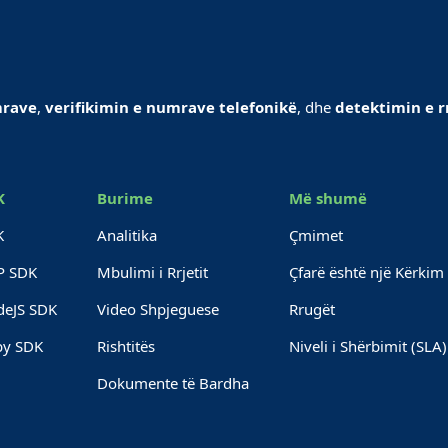
mrave
,
verifikimin e numrave telefonikë
, dhe
detektimin e r
K
Burime
Më shumë
K
Analitika
Çmimet
P SDK
Mbulimi i Rrjetit
Çfarë është një Kërkim
deJS SDK
Video Shpjeguese
Rrugët
by SDK
Rishtitës
Niveli i Shërbimit (SLA)
Dokumente të Bardha