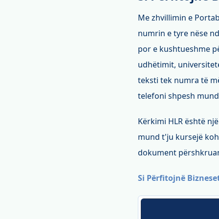
Me zhvillimin e Portab
numrin e tyre nëse ndr
por e kushtueshme për 
udhëtimit, universite
teksti tek numra të m
telefoni shpesh mund 
Kërkimi HLR është një
mund t'ju kursejë koh
dokument përshkruan
Si Përfitojnë Biznes