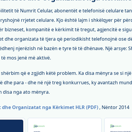
ilitetit të Numrit Celular, abonentët e telefonisë celulare t
yshojnë rrjetet celulare. Kjo është lajm i shkëlqyer për përd
bizneset, kompanitë e kërkimit të tregut, agjencitë e sigur
tet dhe organizata të tjera që periodikisht telefonojnë ose
ëdhenj njerëzish në bazën e tyre të të dhënave. Një arsye
të mos jenë më aktivë.
 shërbim që e zgjidh këtë problem. Ka disa mënyra se si nj
ë dhe para - dhe në një treg konkurrues, ky avantazh mund të
 disa nga ato mënyra.
et dhe Organizatat nga Kërkimet HLR (PDF)
, Nëntor 2014