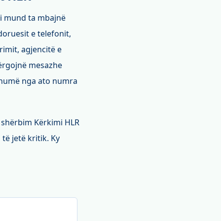
ani mund ta mbajnë
oruesit e telefonit,
imit, agjencitë e
 dërgojnë mesazhe
: Shumë nga ato numra
ë shërbim Kërkimi HLR
 jetë kritik. Ky