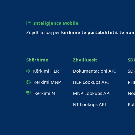
Inteligjenca Mobile
Zgjidhja juaj për
kërkime të portabilitetit të nu
Shërbime
Zhvilluesit
SD
Kërkimi HLR
Dokumentacioni API
SD
Kërkimi MNP
HLR Lookups API
PH
Kërkimi NT
MNP Lookups API
No
NT Lookups API
Ru