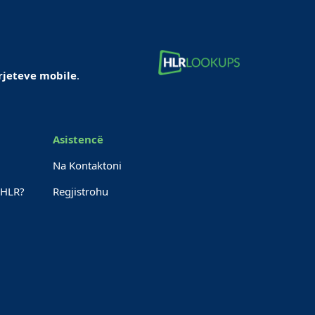
rjeteve mobile
.
Asistencë
Na Kontaktoni
 HLR?
Regjistrohu