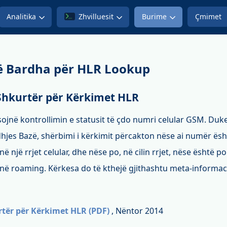
Analitika
Zhvilluesit
Burime
Çmimet
 Bardha për HLR Lookup
Shkurtër për Kërkimet HLR
në kontrollimin e statusit të çdo numri celular GSM. Duke
hjes Bazë, shërbimi i kërkimit përcakton nëse ai numër ësh
në një rrjet celular, dhe nëse po, në cilin rrjet, nëse është p
ë në roaming. Kërkesa do të kthejë gjithashtu meta-informa
rtër për Kërkimet HLR (PDF)
, Nëntor 2014