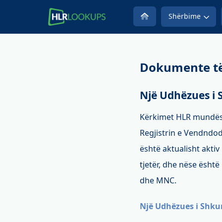
Shërbime
Dokumente të
Një Udhëzues i 
Kërkimet HLR mundësoj
Regjistrin e Vendndod
është aktualisht aktiv 
tjetër, dhe nëse ësht
dhe MNC.
Një Udhëzues i Shku