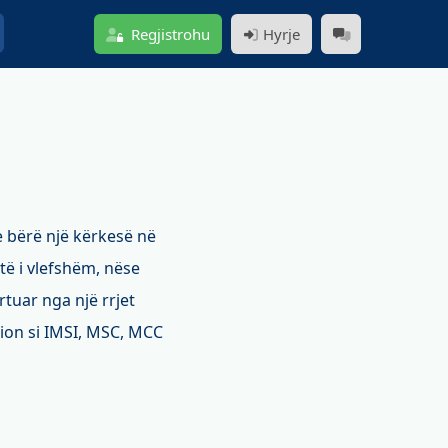
Regjistrohu
Hyrje
 bërë një kërkesë në
të i vlefshëm, nëse
ortuar nga një rrjet
cion si IMSI, MSC, MCC