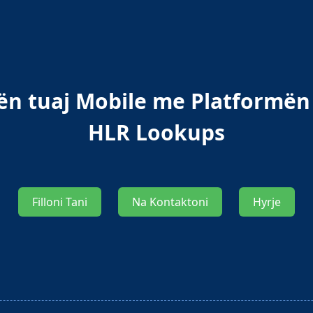
ën tuaj Mobile me Platformën
HLR Lookups
Filloni Tani
Na Kontaktoni
Hyrje