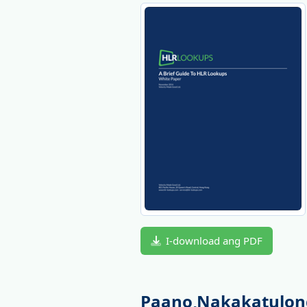
I-download ang PDF
Paano Nakakatulon