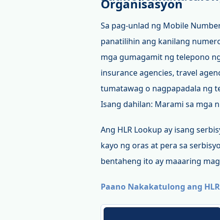
Organisasyon
Sa pag-unlad ng Mobile Number 
panatilihin ang kanilang numero
mga gumagamit ng telepono ng
insurance agencies, travel age
tumatawag o nagpapadala ng tex
Isang dahilan: Marami sa mga n
Ang HLR Lookup ay isang serbis
kayo ng oras at pera sa serbis
bentaheng ito ay maaaring magin
Paano Nakakatulong ang HLR 