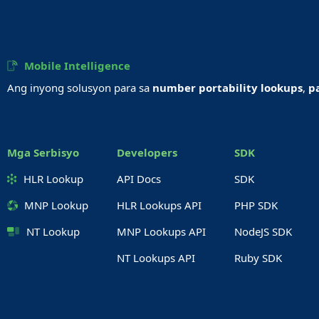
Mobile Intelligence
Ang inyong solusyon para sa
number portability lookups
,
p
Mga Serbisyo
Developers
SDK
HLR Lookup
API Docs
SDK
MNP Lookup
HLR Lookups API
PHP SDK
NT Lookup
MNP Lookups API
NodeJS SDK
NT Lookups API
Ruby SDK