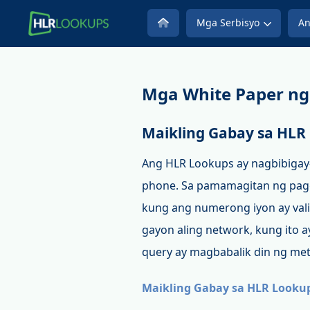
Mga Serbisyo
An
Mga White Paper n
Maikling Gabay sa HLR
Ang HLR Lookups ay nagbibigay
phone. Sa pamamagitan ng pagg
kung ang numerong iyon ay vali
gayon aling network, kung ito a
query ay magbabalik din ng met
Maikling Gabay sa HLR Looku