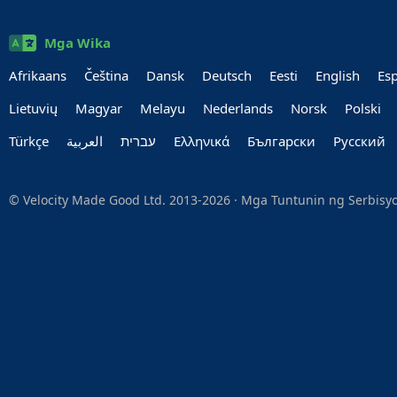
Mga Wika
Afrikaans
Čeština
Dansk
Deutsch
Eesti
English
Es
Lietuvių
Magyar
Melayu
Nederlands
Norsk
Polski
Türkçe
العربية‏
עברית‏
Ελληνικά
Български
Руccкий
© Velocity Made Good Ltd. 2013-2026 ·
Mga Tuntunin ng Serbisy