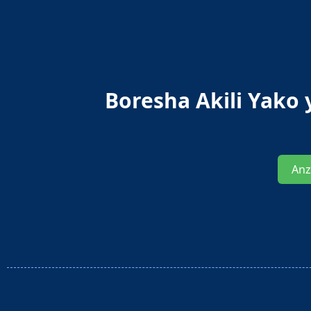
Boresha Akili Yako
Anz