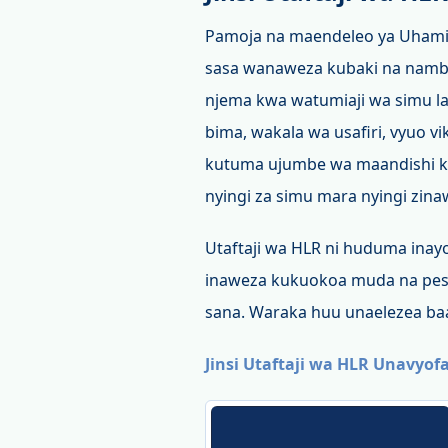
Pamoja na maendeleo ya Uhami
sasa wanaweza kubaki na nambar
njema kwa watumiaji wa simu lak
bima, wakala wa usafiri, vyuo 
kutuma ujumbe wa maandishi kw
nyingi za simu mara nyingi zin
Utaftaji wa HLR ni huduma inayo
inaweza kukuokoa muda na pesa 
sana. Waraka huu unaelezea baad
Jinsi Utaftaji wa HLR Unavyof