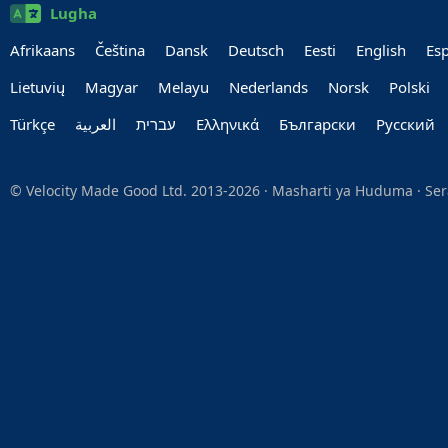
Lugha
Afrikaans
Čeština
Dansk
Deutsch
Eesti
English
Es
Lietuvių
Magyar
Melayu
Nederlands
Norsk
Polski
Türkçe
العربية‏
עברית‏
Ελληνικά
Български
Руccкий
© Velocity Made Good Ltd. 2013-2026 ·
Masharti ya Huduma
·
Ser