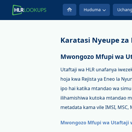
Huduma
Uchang
Karatasi Nyeupe za
Mwongozo Mfupi wa Ut
Utaftaji wa HLR unafanya iweze
hoja kwa Rejista ya Eneo la Nyu
ipo hai katika mtandao wa simu
ilihamishiwa kutoka mtandao mw
metadata kama vile IMSI, MSC,
Mwongozo Mfupi wa Utaftaji 