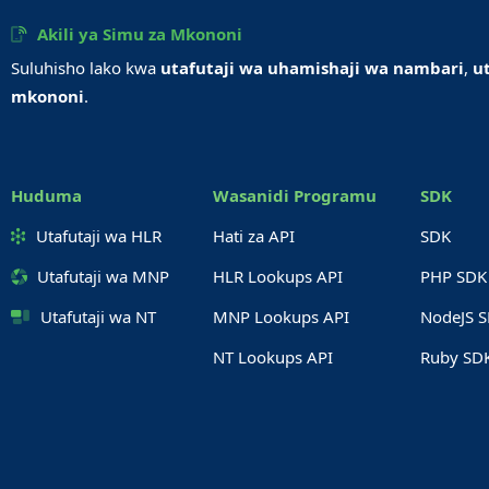
Akili ya Simu za Mkononi
Suluhisho lako kwa
utafutaji wa uhamishaji wa nambari
,
u
mkononi
.
Huduma
Wasanidi Programu
SDK
Utafutaji wa HLR
Hati za API
SDK
Utafutaji wa MNP
HLR Lookups API
PHP SDK
Utafutaji wa NT
MNP Lookups API
NodeJS 
NT Lookups API
Ruby SD