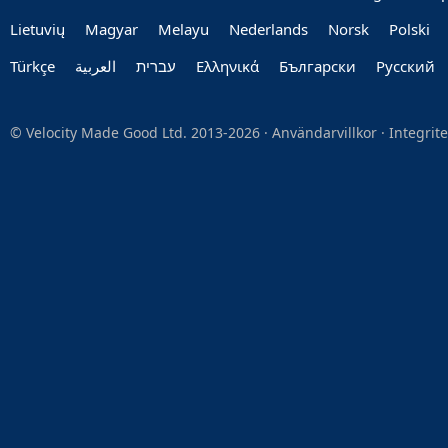
Lietuvių
Magyar
Melayu
Nederlands
Norsk
Polski
Türkçe
العربية‏
עברית‏
Ελληνικά
Български
Руccкий
© Velocity Made Good Ltd. 2013-2026 ·
Användarvillkor
·
Integrit