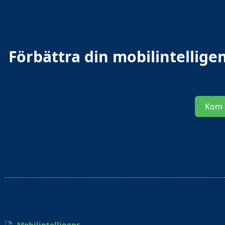
Förbättra din mobilintellig
Kom 
Mobilintelligens