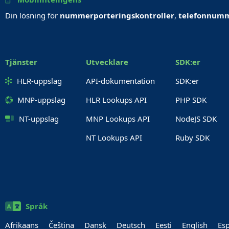
Din lösning för
nummerporteringskontroller
,
telefonnumm
Tjänster
Utvecklare
SDK:er
HLR-uppslag
API-dokumentation
SDK:er
MNP-uppslag
HLR Lookups API
PHP SDK
NT-uppslag
MNP Lookups API
NodeJS SDK
NT Lookups API
Ruby SDK
Språk
Afrikaans
Čeština
Dansk
Deutsch
Eesti
English
Es