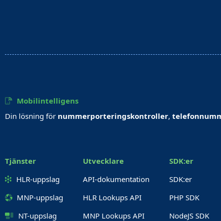
Mobilintelligens
Din lösning för
nummerporteringskontroller
,
telefonnumm
Tjänster
Utvecklare
SDK:er
HLR-uppslag
API-dokumentation
SDK:er
MNP-uppslag
HLR Lookups API
PHP SDK
NT-uppslag
MNP Lookups API
NodeJS SDK