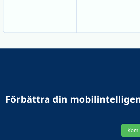
Förbättra din mobilintellig
Kom 