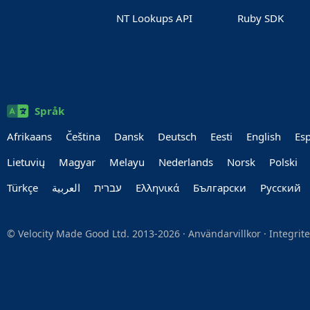
NT Lookups API
Ruby SDK
Språk
Afrikaans
Čeština
Dansk
Deutsch
Eesti
English
Es
Lietuvių
Magyar
Melayu
Nederlands
Norsk
Polski
Türkçe
العربية‏
עברית‏
Ελληνικά
Български
Руccкий
© Velocity Made Good Ltd. 2013-2026 ·
Användarvillkor
·
Integrit