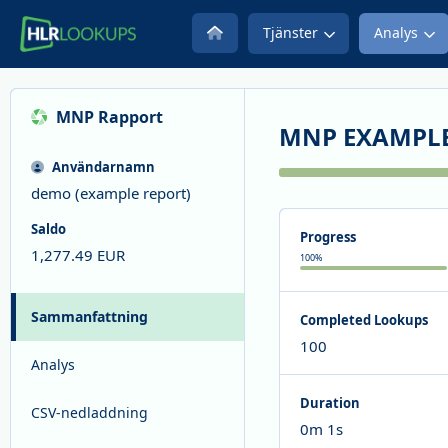
Tjänster
Analys
MNP
Rapport
MNP EXAMPLE
Användarnamn
demo (example report)
Saldo
Progress
1,277.49
EUR
100
%
Sammanfattning
Completed Lookups
100
Analys
Duration
CSV-nedladdning
0m 1s