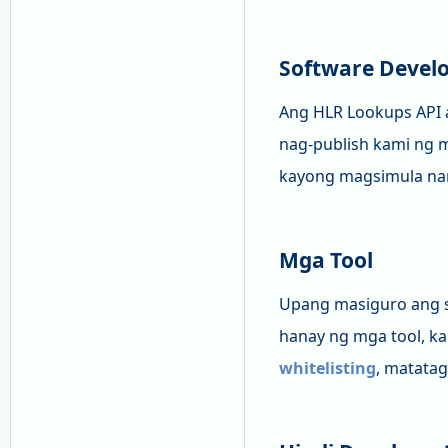
Software Develo
Ang HLR Lookups API
nag-publish kami ng 
kayong magsimula nan
Mga Tool
Upang masiguro ang s
hanay ng mga tool, k
whitelisting
, matatag