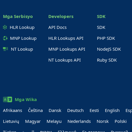
Mga Serbisyo
Developers
SDK
HLR Lookup
API Docs
SDK
MNP Lookup
HLR Lookups API
PHP SDK
NT Lookup
MNP Lookups API
NodeJS SDK
NT Lookups API
Ruby SDK
Mga Wika
Afrikaans
Čeština
Dansk
Deutsch
Eesti
English
Es
Lietuvių
Magyar
Melayu
Nederlands
Norsk
Polski