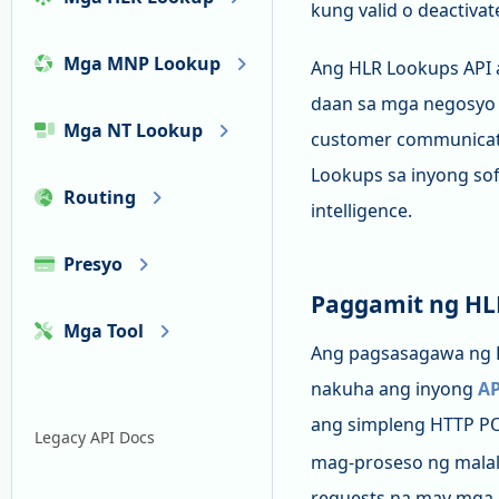
kung valid o deactiva
Mga MNP Lookup
Ang HLR Lookups API a
daan sa mga negosyo 
Mga NT Lookup
customer communicati
Lookups sa inyong sof
Routing
intelligence.
Presyo
Paggamit ng HL
Mga Tool
Ang pagsasagawa ng HL
nakuha ang inyong
AP
ang simpleng HTTP P
Legacy API Docs
mag-proseso ng malal
requests na may mga r