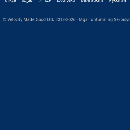
Türkçe
العربية‏
עברית‏
Ελληνικά
Български
Руccкий
© Velocity Made Good Ltd. 2013-2026 ·
Mga Tuntunin ng Serbisy