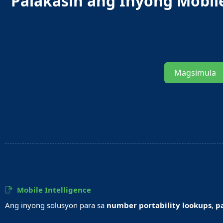
Palakasin ang Inyong Mobil
Magsimula
Mobile Intelligence
Ang inyong solusyon para sa
number portability lookups
,
p