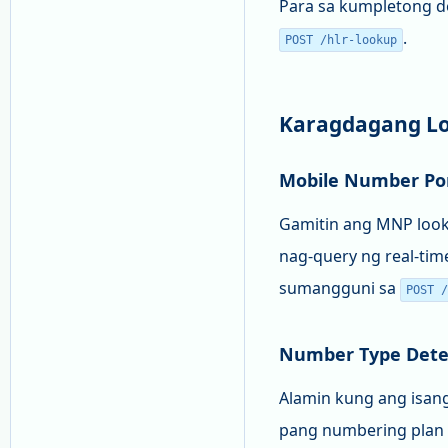
Para sa kumpletong de
.
POST /hlr-lookup
Karagdagang Lo
Mobile Number Por
Gamitin ang MNP look
nag-query ng real-ti
sumangguni sa
POST /
Number Type Detec
Alamin kung ang isang
pang numbering plan