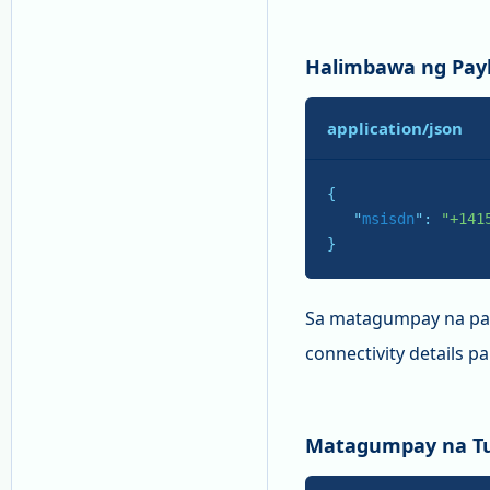
Halimbawa ng Pay
application/json
{

   "
msisdn
": 
"+141
}
Sa matagumpay na pa
connectivity details p
Matagumpay na T