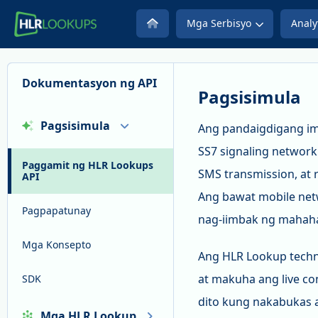
Mga Serbisyo
Analy
Dokumentasyon ng API
Pagsisimula
Pagsisimula
Ang pandaigdigang imp
SS7 signaling network.
Paggamit ng HLR Lookups
SMS transmission, at r
API
Ang bawat mobile net
Pagpapatunay
nag-iimbak ng mahahal
Mga Konsepto
Ang HLR Lookup techn
at makuha ang live co
SDK
dito kung nakabukas a
Mga HLR Lookup