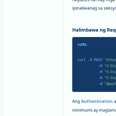
ipinaliwanag sa seks
Halimbawa ng Req
cURL
curl -X POST 
'http
          -H 
"X-Di
          -H 
"X-Di
          -H 
"X-Di
-d
"@pay
Ang
Authentication
a
minimum) ay maglama