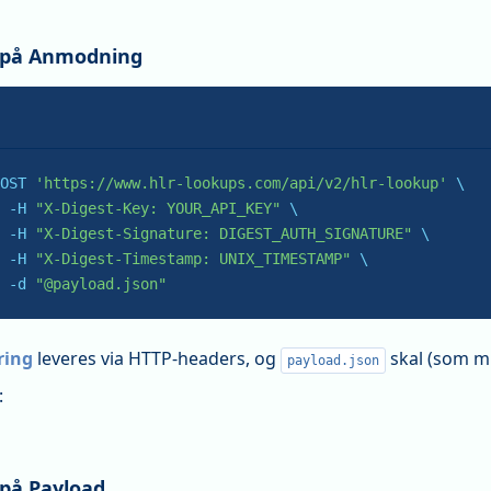
 på Anmodning
OST 
'https://www.hlr-lookups.com/api/v2/hlr-lookup'
 \

 -H 
"X-Digest-Key: YOUR_API_KEY"
 \

 -H 
"X-Digest-Signature: DIGEST_AUTH_SIGNATURE"
 \

 -H 
"X-Digest-Timestamp: UNIX_TIMESTAMP"
 \

-d
"@payload.json"
ring
leveres via HTTP-headers, og
skal (som m
payload.json
:
på Payload