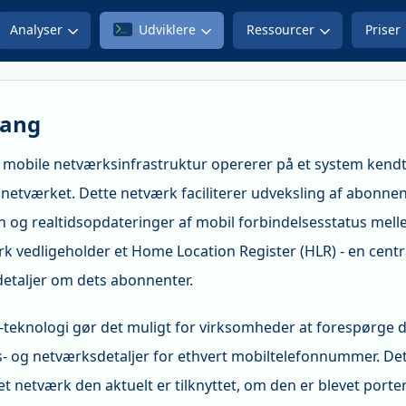
Analyser
Udviklere
Ressourcer
Priser
Gang
 mobile netværksinfrastruktur opererer på et system kend
snetværket. Dette netværk faciliterer udveksling af abonne
n og realtidsopdateringer af mobil forbindelsesstatus mell
k vedligeholder et Home Location Register (HLR) - en cent
detaljer om dets abonnenter.
teknologi gør det muligt for virksomheder at forespørge di
s- og netværksdetaljer for ethvert mobiltelefonnummer. Det
et netværk den aktuelt er tilknyttet, om den er blevet port