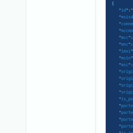
{

   "
id
":
"
   "
msisd
   "
conne
   "
mccmn
   "
mcc
":
   "
mnc
":
   "
imsi
"
   "
msin
"
   "
msc
":
   "
origi
   "
origi
   "
origi
   "
origi
   "
is_po
   "
porte
   "
porte
   "
porte
   "
porte