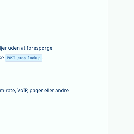
jer uden at forespørge
 se
.
POST /mnp-lookup
-rate, VoIP, pager eller andre