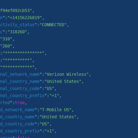
f94ef092cb53"
,

n
":
"+14156226819"
,

ctivity_status
":
"CONNECTED"
,

c
":
"310260"
,

"310"
,

"260"
,

:
"***************"
,

:
"**********"
,

"************"
,

nal_network_name
":
"Verizon Wireless"
,

nal_country_name
":
"United States"
,

nal_country_code
":
"US"
,

nal_country_prefix
":
"+1"
,

rted
":
true
,

d_network_name
":
"T-Mobile US"
,

d_country_name
":
"United States"
,

d_country_code
":
"US"
,

d_country_prefix
":
"+1"
,
