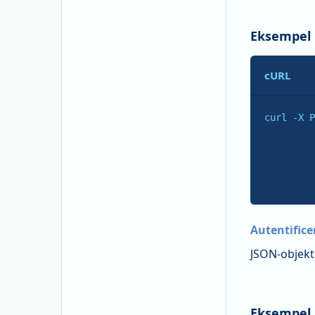
Eksempel
cURL
curl -X P
         
         
         
Autentifice
JSON-objekt
Eksempel 