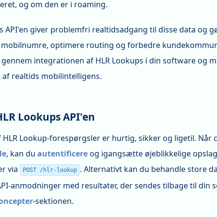
veret, og om den er i roaming.
 API'en giver problemfri realtidsadgang til disse data og g
re mobilnumre, optimere routing og forbedre kundekommu
ig gennem integrationen af HLR Lookups i din software og 
af realtids mobilintelligens.
HLR Lookups API'en
 HLR Lookup-forespørgsler er hurtig, sikker og ligetil. Når 
le
, kan du
autentificere
og igangsætte øjeblikkelige opsla
r via
. Alternativt kan du behandle store d
POST /hlr-lookup
PI-anmodninger med resultater, der sendes tilbage til din 
oncepter
-sektionen.