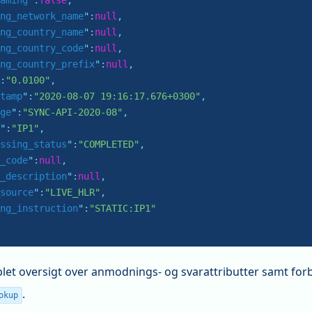
aming
":
false
,

ng_network_name
":
null
,

ng_country_name
":
null
,

ng_country_code
":
null
,

ng_country_prefix
":
null
,

:
"0.0100"
,

tamp
":
"2020-08-07 19:16:17.676+0300"
,

ge
":
"SYNC-API-2020-08"
,

":
"IP1"
,

ssing_status
":
"COMPLETED"
,

_code
":
null
,

_description
":
null
,

source
":
"LIVE_HLR"
,

ng_instruction
":
"STATIC:IP1"
let oversigt over anmodnings- og svarattributter samt forb
.
okup