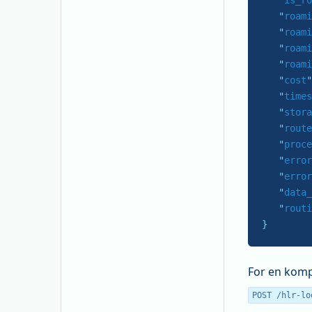
   "
is_ro
   "
roami
   "
roami
   "
roami
   "
roami
   "
cost
"
   "
times
   "
stora
   "
route
   "
proce
   "
error
   "
error
   "
data_
   "
routi
}
For en komp
POST /hlr-lo