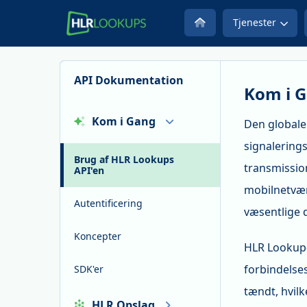
Tjenester
API Dokumentation
Kom i 
Kom i Gang
Den globale
signalering
Brug af HLR Lookups
transmissio
API'en
mobilnetvær
Autentificering
væsentlige 
Koncepter
HLR Lookup-
forbindelse
SDK'er
tændt, hvilk
HLR Opslag