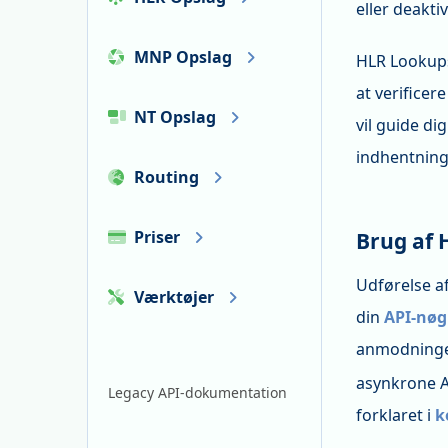
eller deakti
MNP Opslag
HLR Lookups
at verifice
NT Opslag
vil guide d
indhentning 
Routing
Priser
Brug af 
Udførelse af
Værktøjer
din
API-nøg
anmodninge
asynkrone A
Legacy API-dokumentation
forklaret i
k