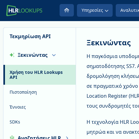
Υπηρεσίες
Αναλυτικ
Τεκμηρίωση API
Ξεκινώντας
Ξεκινώντας
Η παγκόσμια υποδομή
σηματοδότησης SS7. 
Χρήση του HLR Lookups
δρομολόγηση κλήσεων
API
σε πραγματικό χρόνο
Πιστοποίηση
Location Register (H
τους συνδρομητές το
Έννοιες
Η τεχνολογία HLR Loo
SDKs
μητρώα και να ανακτ
Αναζητήσεις HLR