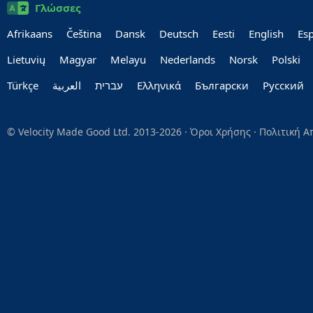
Γλώσσες
Afrikaans
Čeština
Dansk
Deutsch
Eesti
English
Es
Lietuvių
Magyar
Melayu
Nederlands
Norsk
Polski
Türkçe
العربية‏
עברית‏
Ελληνικά
Български
Руccкий
© Velocity Made Good Ltd. 2013-2026 ·
Όροι Χρήσης
·
Πολιτική 