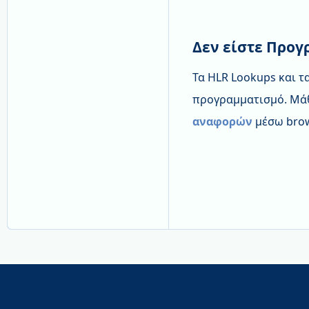
Δεν είστε Προγ
Τα HLR Lookups και 
προγραμματισμό. Μάθ
αναφορών
μέσω brow