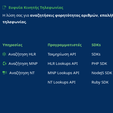
Ευφυΐα Κινητής Τηλεφωνίας
Η λύση σας για
αναζητήσεις φορητότητας αριθμών
,
επαλή
τηλεφωνίας
.
Υπηρεσίες
Προγραμματιστές
SDKs
Αναζήτηση HLR
Τεκμηρίωση API
SDKs
Αναζήτηση MNP
HLR Lookups API
PHP SDK
Αναζήτηση NT
MNP Lookups API
NodeJS SDK
NT Lookups API
Ruby SDK