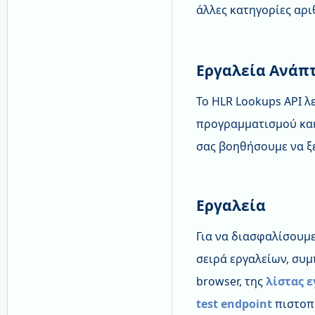
άλλες κατηγορίες αρ
Εργαλεία Ανάπτ
Το HLR Lookups API λ
προγραμματισμού και
σας βοηθήσουμε να ξ
Εργαλεία
Για να διασφαλίσουμ
σειρά εργαλείων, συ
browser, της
λίστας 
test endpoint
πιστοπ