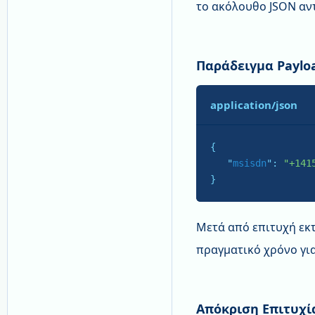
το ακόλουθο JSON αντ
Παράδειγμα Paylo
application/json
{

   "
msisdn
": 
"+141
}
Μετά από επιτυχή εκτ
πραγματικό χρόνο για
Απόκριση Επιτυχί