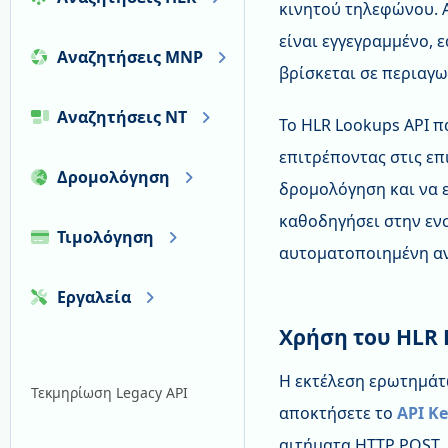
κινητού τηλεφώνου. Α
είναι εγγεγραμμένο, 
Αναζητήσεις MNP
βρίσκεται σε περιαγω
Αναζητήσεις NT
Το HLR Lookups API 
επιτρέποντας στις επ
Δρομολόγηση
δρομολόγηση και να ε
καθοδηγήσει στην εν
Τιμολόγηση
αυτοματοποιημένη αν
Εργαλεία
Χρήση του HLR 
Η εκτέλεση ερωτημάτω
Τεκμηρίωση Legacy API
αποκτήσετε το
API K
αιτήματα HTTP POST,