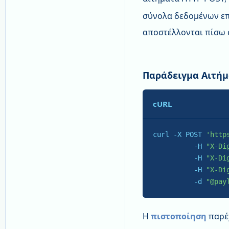
σύνολα δεδομένων επ
αποστέλλονται πίσω 
Παράδειγμα Αιτήμ
cURL
curl -X POST 
'http
          -H 
"X-Di
          -H 
"X-Di
          -H 
"X-Di
-d
"@pay
Η
πιστοποίηση
παρέχ