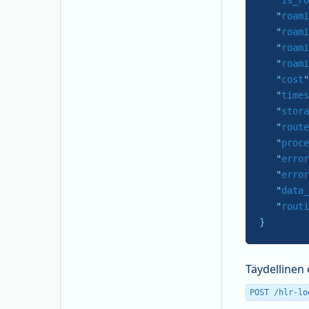
   "
is_ro
   "
roami
   "
roami
   "
roami
   "
roami
   "
cost
"
   "
times
   "
stora
   "
route
   "
proce
   "
error
   "
error
   "
data_
   "
routi
}
Täydellinen 
POST /hlr-lo