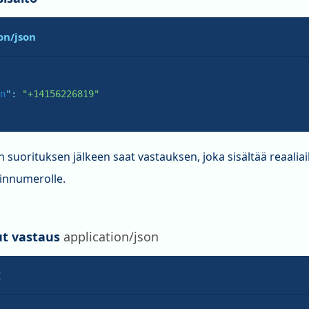
on/json
n
": 
"+14156226819"
suorituksen jälkeen saat vastauksen, joka sisältää reaaliai
innumerolle.
t vastaus
application/json
K