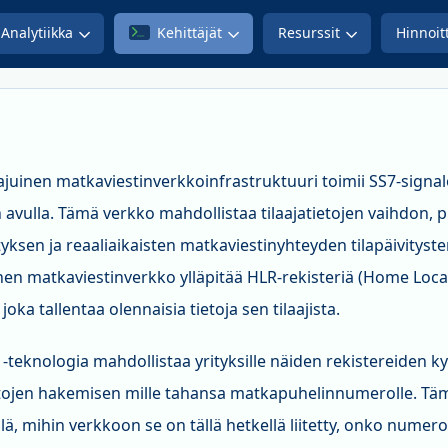
Analytiikka
Kehittäjät
Resurssit
Hinnoit
juinen matkaviestinverkkoinfrastruktuuri toimii SS7-signa
 avulla. Tämä verkko mahdollistaa tilaajatietojen vaihdon, p
ityksen ja reaaliaikaisten matkaviestinyhteyden tilapäivitys
ainen matkaviestinverkko ylläpitää HLR-rekisteriä (Home Locat
joka tallentaa olennaisia tietoja sen tilaajista.
teknologia mahdollistaa yrityksille näiden rekistereiden kys
etojen hakemisen mille tahansa matkapuhelinnumerolle. Tämä
lä, mihin verkkoon se on tällä hetkellä liitetty, onko numer