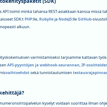
tokehityspaketit (SDK)
 API toimii minkä tahansa REST-asiakkaan kanssa missä tah
aisseet SDK:t
PHP
:lle,
Rubylle
ja
NodeJS
:lle
GitHub
-sivust
nopeasti alkuun.
ityskokemuksen varmistamiseksi tarjoamme kattavan työka
isen
API-pyyntöjen ja webhook-seurannan
,
IP-osoitteide
mis
vaihtoehdot
sekä tunnistautumisen
testausrajapinna
kehittäjä?
numeronsiirtopalvelun kyselyt voidaan suorittaa ilman ohjel