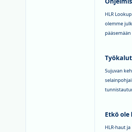
Ohjelmis
HLR Lookups
olemme julk
pääsemään 
Työkalut
Sujuvan keh
selainpohja
tunnistautu
Etkö ole 
HLR-haut ja 