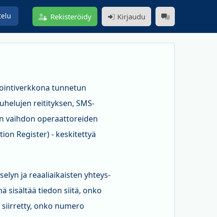
telu
Rekisteröidy
Kirjaudu
lointiverkkona tunnetun
uhelujen reitityksen, SMS-
ten vaihdon operaattoreiden
ion Register) - keskitettyä
elyn ja reaaliaikaisten yhteys-
 sisältää tiedon siitä, onko
o siirretty, onko numero