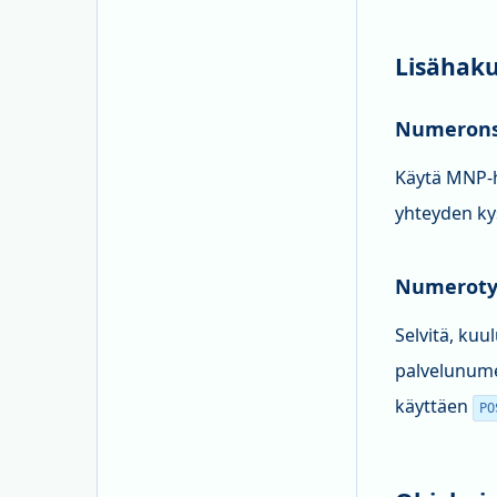
Lisähaku
Numeronsi
Käytä MNP-ha
yhteyden ky
Numerotyy
Selvitä, ku
palvelunume
käyttäen
PO