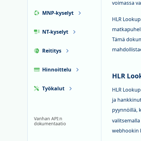
voimassa va
MNP-kyselyt
HLR Lookups 
matkapuheli
NT-kyselyt
Tämä dokume
mahdollista
Reititys
Hinnoittelu
HLR Look
Työkalut
HLR Lookup -
ja hankkinu
pyynnöillä,
Vanhan API:n
valitsemalla
dokumentaatio
webhookin 