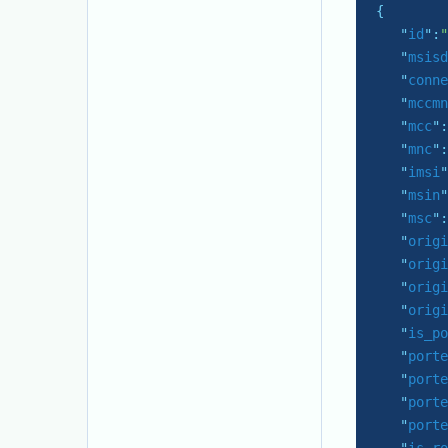
{

   "
id
":
"
   "
msisd
   "
conne
   "
mccmn
   "
mcc
":
   "
mnc
":
   "
imsi
"
   "
msin
"
   "
msc
":
   "
origi
   "
origi
   "
origi
   "
origi
   "
is_po
   "
porte
   "
porte
   "
porte
   "
porte