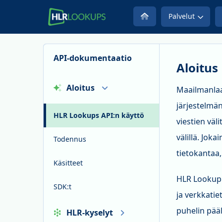
Palvelut
API-dokumentaatio
Aloitus
Aloitus
Maailmanlaa
järjestelmän
HLR Lookups API:n käyttö
viestien väl
välillä. Jok
Todennus
tietokantaa, 
Käsitteet
HLR Lookup -
SDK:t
ja verkkati
puhelin pääl
HLR-kyselyt