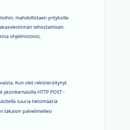
oihin, mahdollistaen yrityksille
iakasviestinnän tehostamisen.
ssa ohjelmistoosi,
aista. Kun olet rekisteröitynyt
ut yksinkertaisilla HTTP POST -
käsitellä suuria tietomääriä
 takaisin palvelimellesi