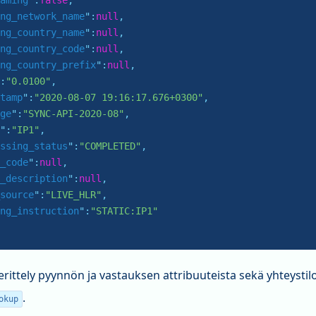
aming
":
false
,

ng_network_name
":
null
,

ng_country_name
":
null
,

ng_country_code
":
null
,

ng_country_prefix
":
null
,

:
"0.0100"
,

tamp
":
"2020-08-07 19:16:17.676+0300"
,

ge
":
"SYNC-API-2020-08"
,

":
"IP1"
,

ssing_status
":
"COMPLETED"
,

_code
":
null
,

_description
":
null
,

source
":
"LIVE_HLR"
,

ng_instruction
":
"STATIC:IP1"
erittely pyynnön ja vastauksen attribuuteista sekä yhteystilo
.
okup