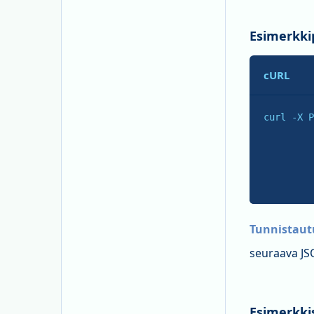
Esimerkki
cURL
curl -X P
         
         
         
Tunnistau
seuraava JS
Esimerkkis