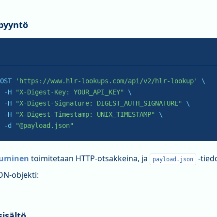
pyyntö
OST 
'https://www.hlr-lookups.com/api/v2/hlr-lookup'
 \

 -H 
"X-Digest-Key: YOUR_API_KEY"
 \

 -H 
"X-Digest-Signature: DIGEST_AUTH_SIGNATURE"
 \

 -H 
"X-Digest-Timestamp: UNIX_TIMESTAMP"
 \

-d
"@payload.json"
tuminen
toimitetaan HTTP-otsakkeina, ja
-tiedo
payload.json
ON-objekti:
isältö