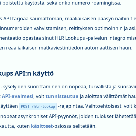
i poistettu käytöstä, sekä onko numero roamingissa.
API tarjoaa saumattoman, reaaliaikaisen pääsyn näihin tiet
nnumeroiden vahvistamisen, reitityksen optimoinnin ja as
ntaatio opastaa sinut HLR Lookups -palvelun integroimise
en reaaliaikaisen matkaviestintiedon automaattisen haun.
ups API:n käyttö
kyselyiden suorittaminen on nopeaa, turvallista ja suoraviiv
t
API-avaimesi
, voit
tunnistautua
ja aloittaa välittömät ha
 käyttäen
-rajapintaa. Vaihtoehtoisesti voit 
POST /hlr-lookup
 nopeat asynkroniset API-pyynnöt, joiden tulokset lähetetään
kautta, kuten
käsitteet
-osiossa selitetään.