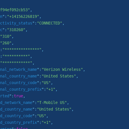
f94ef092cb53"
,

n
":
"+14156226819"
,

ctivity_status
":
"CONNECTED"
,

c
":
"310260"
,

"310"
,

"260"
,

:
"***************"
,

:
"**********"
,

"************"
,

nal_network_name
":
"Verizon Wireless"
,

nal_country_name
":
"United States"
,

nal_country_code
":
"US"
,

nal_country_prefix
":
"+1"
,

rted
":
true
,

d_network_name
":
"T-Mobile US"
,

d_country_name
":
"United States"
,

d_country_code
":
"US"
,

d_country_prefix
":
"+1"
,
