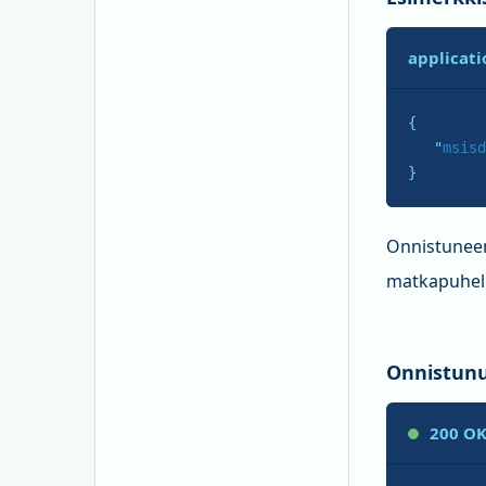
applicati
{

   "
msisd
}
Onnistuneen 
matkapuhel
Onnistunu
200 O