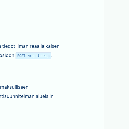
 tiedot ilman reaaliaikaisen
 osioon
.
POST /mnp-lookup
 maksulliseen
tisuunnitelman alueisiin