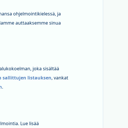
ansa ohjelmointikielessä, ja
ollamme auttaaksemme sinua
lukokoelman, joka sisältää
n sallittujen listauksen
, vankat
n
.
mointia. Lue lisää