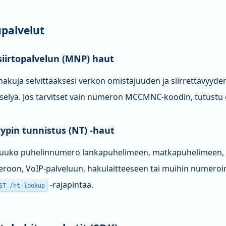
palvelut
irtopalvelun (MNP) haut
kuja selvittääksesi verkon omistajuuden ja siirrettävyyden
selyä. Jos tarvitset vain numeron MCCMNC-koodin, tutustu
pin tunnistus (NT) -haut
uluuko puhelinnumero lankapuhelimeen, matkapuhelimeen,
roon, VoIP-palveluun, hakulaitteeseen tai muihin numeroin
-rajapintaa.
ST /nt-lookup