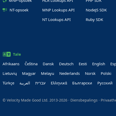
MNP-opsoek
HLR Lookups API
PHP SDK
NT-opsoek
MNP Lookups API
NodeJS SDK
NT Lookups API
Ruby SDK
Tale
Afrikaans
Čeština
Dansk
Deutsch
Eesti
English
Es
Lietuvių
Magyar
Melayu
Nederlands
Norsk
Polski
Türkçe
العربية‏
עברית‏
Ελληνικά
Български
Руccкий
© Velocity Made Good Ltd. 2013-2026 ·
Diensbepalings
·
Privaath