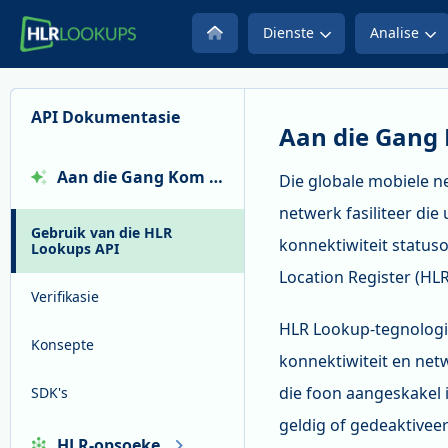
Dienste
Analise
API Dokumentasie
Aan die Gang
Aan die Gang Kom
Die globale mobiele n
netwerk fasiliteer die
Gebruik van die HLR
konnektiwiteit status
Lookups API
Location Register (HL
Verifikasie
HLR Lookup-tegnologie
Konsepte
konnektiwiteit en net
die foon aangeskakel i
SDK's
geldig of gedeaktiveer 
HLR-opsoeke