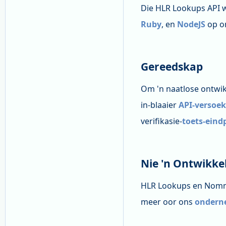
Die HLR Lookups API w
Ruby
, en
NodeJS
op o
Gereedskap
Om 'n naatlose ontwik
in-blaaier
API-versoe
verifikasie-
toets-eind
Nie 'n Ontwikke
HLR Lookups en Nomme
meer oor ons
ondern