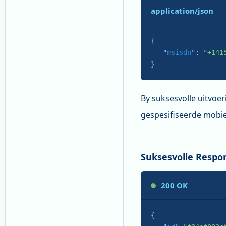
application/json
{

   "
msisdn
": 
"+141
}
By suksesvolle uitvoe
gespesifiseerde mobi
Suksesvolle Resp
200 OK
{
