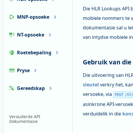
Die HLR Lookups API b
MNP-opsoeke
mobiele nommers te ver
dokumentasie sal u le
NT-opsoeke
van intydse mobiele in
Roetebepaling
Gebruik van die
Pryse
Die uitvoering van HL
sleutel
verkry het, ka
Gereedskap
versoeke, via
POST /hl
asinkrone API-versoek
verduidelik in die
kon
Verouderde API
Dokumentasie