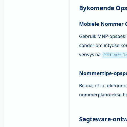
Bykomende Opso
Mobiele Nommer O
Gebruik MNP-opsoeki
sonder om intydse kon
verwys na
POST /mnp-l
Nommertipe-opspo
Bepaal of 'n telefoonn
nommerplanreekse b
Sagteware-ontwi