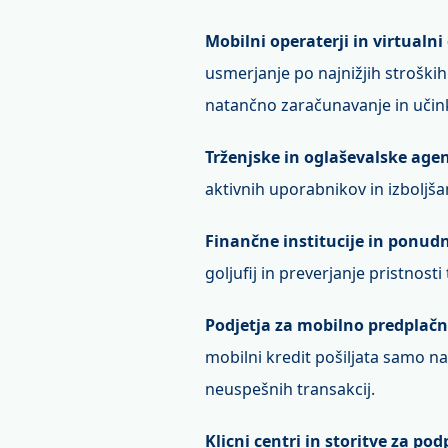
Mobilni operaterji in virtualn
usmerjanje po najnižjih stroških 
natančno zaračunavanje in učin
Trženjske in oglaševalske agen
aktivnih uporabnikov in izboljš
Finančne institucije in ponudni
goljufij in preverjanje pristnosti
Podjetja za mobilno predplačn
mobilni kredit pošiljata samo na 
neuspešnih transakcij.
Klicni centri in storitve za p