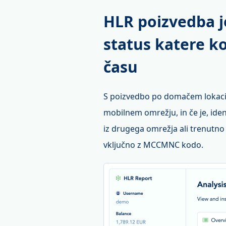
HLR poizvedba je
status katere k
času
S poizvedbo po domačem lokacijsk
mobilnem omrežju, in če je, iden
iz drugega omrežja ali trenutno
vključno z MCCMNC kodo.