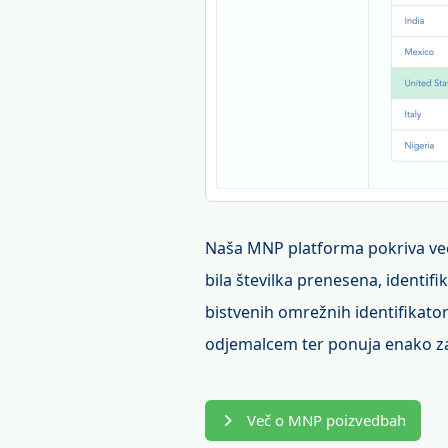
Naša MNP platforma pokriva več k
bila številka prenesena, identi
bistvenih omrežnih identifikatorj
odjemalcem ter ponuja enako za
Več o MNP poizvedbah