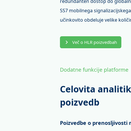
redundanten dostop do globaln
SS7 mobilnega signalizacijskega
učinkovito obdeluje velike koli
Več o HLR poizvedbah
Dodatne funkcije platforme
Celovita analiti
poizvedb
Poizvedbe o prenosljivosti 