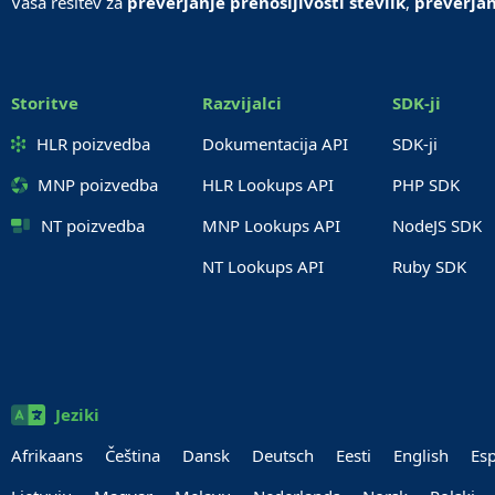
Vaša rešitev za
preverjanje prenosljivosti številk
,
preverjan
Storitve
Razvijalci
SDK-ji
HLR poizvedba
Dokumentacija API
SDK-ji
MNP poizvedba
HLR Lookups API
PHP SDK
NT poizvedba
MNP Lookups API
NodeJS SDK
NT Lookups API
Ruby SDK
Jeziki
Afrikaans
Čeština
Dansk
Deutsch
Eesti
English
Es