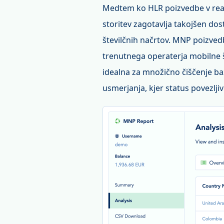
Medtem ko HLR poizvedbe v rea
storitev zagotavlja takojšen dos
številčnih načrtov. MNP poizvedb
trenutnega operaterja mobilne š
idealna za množično čiščenje baz
usmerjanja, kjer status povezlji