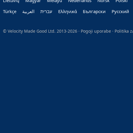
Lietuvių
Magyar
Melayu
Nederlands
Norsk
Polski
Türkçe
العربية‏
עברית‏
Ελληνικά
Български
Руccкий
© Velocity Made Good Ltd. 2013-2026 ·
Pogoji uporabe
·
Politika 