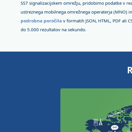
SS7 signalizacijskem omrežju, pridobimo podatke v r
ustreznega mobilnega omrežnega operaterja (MNO) i
podrobna poročila
v formatih JSON, HTML, PDF ali C
do 5.000 rezultatov na sekundo.
R