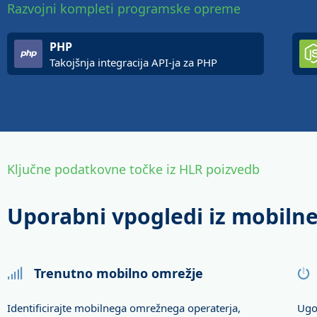
Razvojni kompleti programske opreme
PHP
Takojšnja integracija API-ja za PHP
Ključne podatkovne točke iz HLR poizvedb
Uporabni vpogledi iz mobiln
Trenutno mobilno omrežje
Identificirajte mobilnega omrežnega operaterja,
Ugot