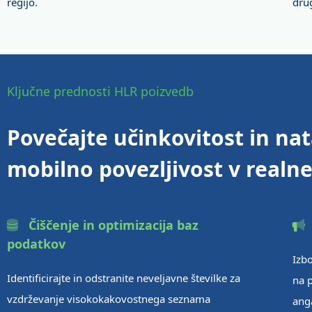
regijo.
dru
Ključne prednosti HLR poizvedb
Povečajte učinkovitost in na
mobilno povezljivost v realn
Čiščenje in optimizacija baz
podatkov
Izb
Identificirajte in odstranite neveljavne številke za
na 
vzdrževanje visokokakovostnega seznama
ang