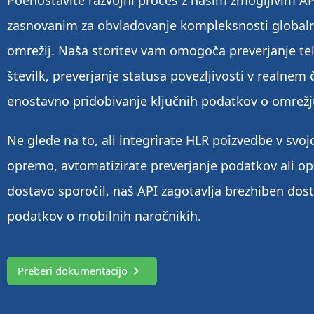
Poenostavite razvojni proces z našim zmogljivim AP
zasnovanim za obvladovanje kompleksnosti global
omrežij. Naša storitev vam omogoča preverjanje te
številk, preverjanje statusa povezljivosti v realnem 
enostavno pridobivanje ključnih podatkov o omrežj
Ne glede na to, ali integrirate HLR poizvedbe v sv
opremo, avtomatizirate preverjanje podatkov ali op
dostavo sporočil, naš API zagotavlja brezhiben dos
podatkov o mobilnih naročnikih.
Preberi dokumentacijo