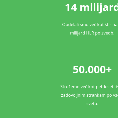
14 milijar
Obdelali smo več kot štirina
milijard HLR poizvedb.
50.000+
Strežemo več kot petdeset ti
zadovoljnim strankam po v
svetu.