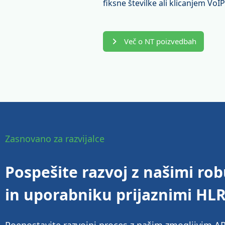
fiksne številke ali klicanjem VoIP
Več o NT poizvedbah
Zasnovano za razvijalce
Pospešite razvoj z našimi ro
in uporabniku prijaznimi HLR 