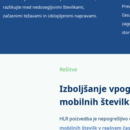
Prev
razlikujte med nedosegljivimi številkami,
času
začasnimi težavami in izklopljenimi napravami.
zago
stor
Rešitve
Izboljšanje vpog
mobilnih številk
HLR poizvedba je nepogrešljivo o
mobilnih številk v realnem ča