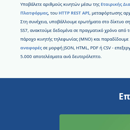
Υποβάλετε αριθμούς κινητών μέσω της
Εταιρικής Δι
Πλατφόρμας
, του
HTTP REST API
, μεταφόρτωσης αρ
Στη συνέχεια, υποβάλλουμε ερωτήματα στο δίκτυο σ
SS7, ανακτούμε δεδομένα σε πραγματικό χρόνο από τ
πάροχο κινητής τηλεφωνίας (MNO) και παραδίδουμε
αναφορές
σε μορφή JSON, HTML, PDF ή CSV - επεξερ
5.000 αποτελέσματα ανά δευτερόλεπτο.
Επ