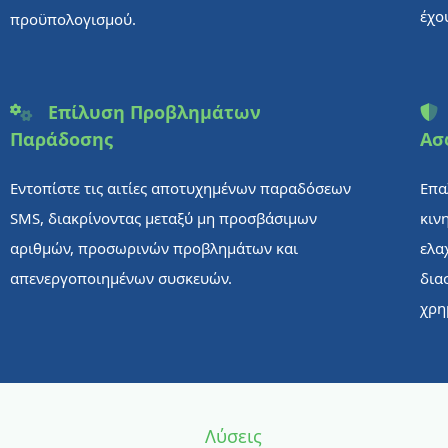
έχο
προϋπολογισμού.
Επίλυση Προβλημάτων
Παράδοσης
Ασ
Εντοπίστε τις αιτίες αποτυχημένων παραδόσεων
Επα
SMS, διακρίνοντας μεταξύ μη προσβάσιμων
κιν
αριθμών, προσωρινών προβλημάτων και
ελα
απενεργοποιημένων συσκευών.
δια
χρη
Λύσεις