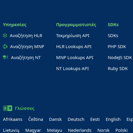
Υπηρεσίες
Προγραμματιστές
SDKs
Αναζήτηση HLR
Τεκμηρίωση API
SDKs
Αναζήτηση MNP
HLR Lookups API
PHP SDK
Αναζήτηση NT
MNP Lookups API
NodeJS SDK
NT Lookups API
Ruby SDK
Γλώσσες
Afrikaans
Čeština
Dansk
Deutsch
Eesti
English
Es
Lietuvių
Magyar
Melayu
Nederlands
Norsk
Polski