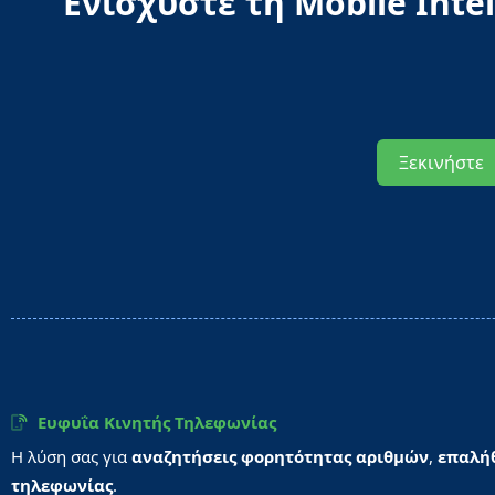
Ενισχύστε τη Mobile Int
Ξεκινήστε
Ευφυΐα Κινητής Τηλεφωνίας
Η λύση σας για
αναζητήσεις φορητότητας αριθμών
,
επαλή
τηλεφωνίας
.