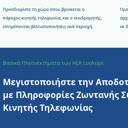
Προσδιορίστε τη χώρα όπου βρίσκεται ο
Προ
πάροχος κινητής τηλεφωνίας και ο συνδρομητής,
αρχ
επιτρέποντας βελτιστοποιήσεις ανά περιοχή.
σε 
Βασικά Πλεονεκτήματα των HLR Lookups
Μεγιστοποιήστε την Αποδοτ
με Πληροφορίες Ζωντανής Σ
Κινητής Τηλεφωνίας