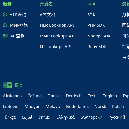
服务
开发者
SDK
资
HLR查询
API文档
SDK
分
MNP查询
HLR Lookups API
PHP SDK
网
NT查询
MNP Lookups API
NodeJS SDK
讲
NT Lookups API
Ruby SDK
经
白
语言
Afrikaans
Čeština
Dansk
Deutsch
Eesti
English
Es
Lietuvių
Magyar
Melayu
Nederlands
Norsk
Polski
Türkçe
العربية‏
עברית‏
Ελληνικά
Български
Руccкий