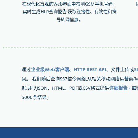
在现代化直观的Web界面中检测GSM手机号码。
实时生成HLR查询报告,获取连接性、有效性和携
号转网信息。
通过
企业级Web客户端
、
HTTP REST API
、文件上传或
S
码。 我们随后查询SS7信令网络,从相关移动网络运营商(
据,并以JSON、HTML、PDF或CSV格式提供
详细报告
- 
5000条结果。