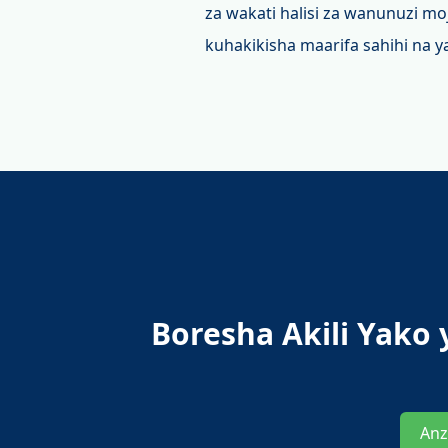
za wakati halisi za wanunuzi 
kuhakikisha maarifa sahihi na ya
Boresha Akili Yako
Anz