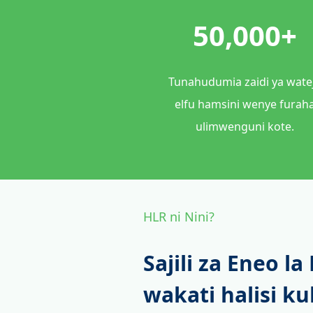
50,000+
Tunahudumia zaidi ya wate
elfu hamsini wenye furah
ulimwenguni kote.
HLR ni Nini?
Sajili za Eneo l
wakati halisi 