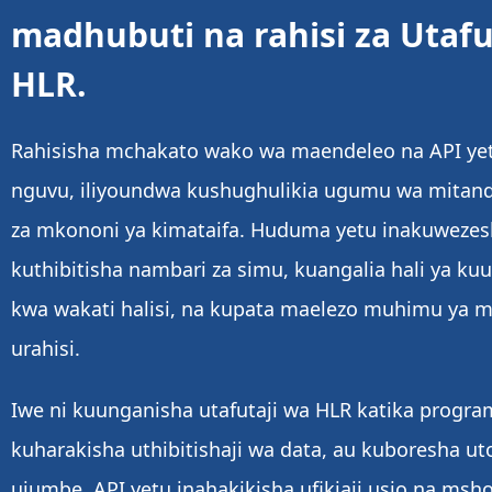
madhubuti na rahisi za Utafu
HLR.
Rahisisha mchakato wako wa maendeleo na API ye
nguvu, iliyoundwa kushughulikia ugumu wa mitan
za mkononi ya kimataifa. Huduma yetu inakuweze
kuthibitisha nambari za simu, kuangalia hali ya k
kwa wakati halisi, na kupata maelezo muhimu ya 
urahisi.
Iwe ni kuunganisha utafutaji wa HLR katika progra
kuharakisha uthibitishaji wa data, au kuboresha ut
ujumbe, API yetu inahakikisha ufikiaji usio na msh