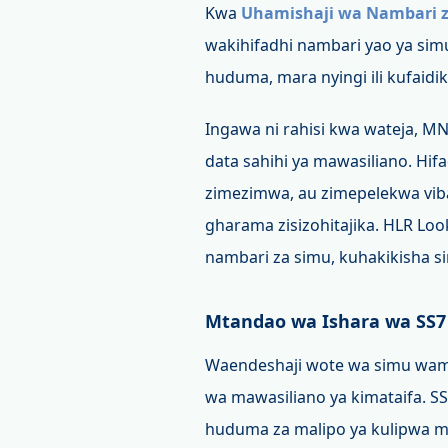
Kwa
Uhamishaji wa Nambari z
wakihifadhi nambari yao ya sim
huduma, mara nyingi ili kufaidi
Ingawa ni rahisi kwa wateja, 
data sahihi ya mawasiliano. Hifa
zimezimwa, au zimepelekwa viba
gharama zisizohitajika. HLR Look
nambari za simu, kuhakikisha si
Mtandao wa Ishara wa SS7
Waendeshaji wote wa simu wame
wa mawasiliano ya kimataifa. SS
huduma za malipo ya kulipwa m