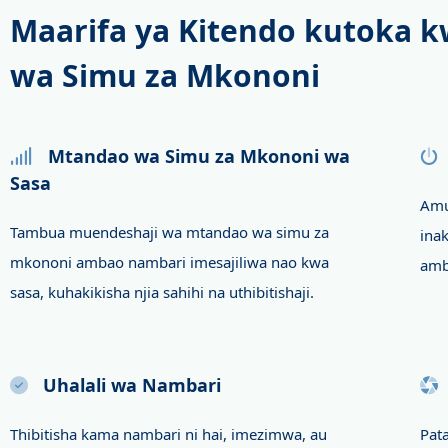
Maarifa ya Kitendo kutoka 
wa Simu za Mkononi
Mtandao wa Simu za Mkononi wa
Sasa
Amu
Tambua muendeshaji wa mtandao wa simu za
ina
mkononi ambao nambari imesajiliwa nao kwa
amb
sasa, kuhakikisha njia sahihi na uthibitishaji.
Uhalali wa Nambari
Thibitisha kama nambari ni hai, imezimwa, au
Pat