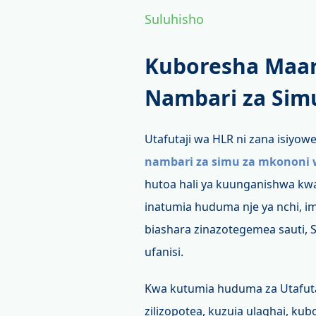
Suluhisho
Kuboresha Maar
Nambari za Sim
Utafutaji wa HLR ni zana isiyo
nambari za simu za mkononi w
hutoa hali ya kuunganishwa kwa 
inatumia huduma nje ya nchi, im
biashara zinazotegemea sauti,
ufanisi.
Kwa kutumia huduma za Utafut
zilizopotea, kuzuia ulaghai, ku