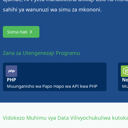
sahihi ya wanunuzi wa simu za mkononi.
Soma Hati
Zana za Utengenezaji Programu
PHP
No
Muunganisho wa Papo Hapo wa API kwa PHP
Mu
Vidokezo Muhimu vya Data Vilivyochukuliwa kutoka