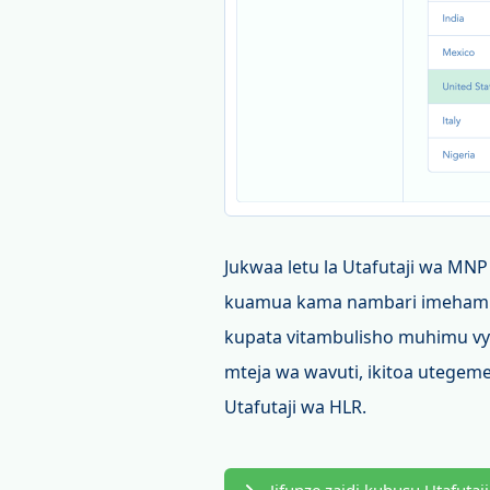
Jukwaa letu la Utafutaji wa MNP
kuamua kama nambari imehamis
kupata vitambulisho muhimu vy
mteja wa wavuti, ikitoa utegeme
Utafutaji wa HLR.