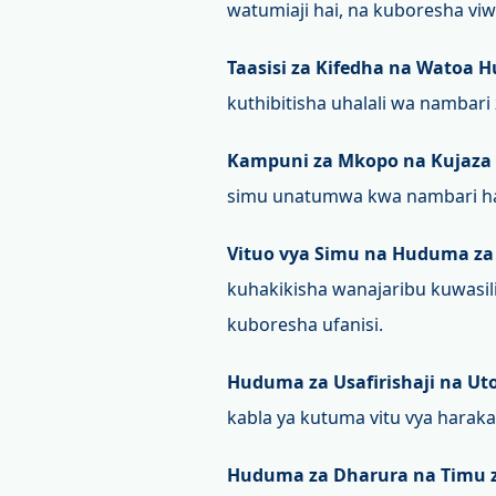
watumiaji hai, na kuboresha viw
Taasisi za Kifedha na Watoa 
kuthibitisha uhalali wa nambari
Kampuni za Mkopo na Kujaza
simu unatumwa kwa nambari hala
Vituo vya Simu na Huduma za 
kuhakikisha wanajaribu kuwasil
kuboresha ufanisi.
Huduma za Usafirishaji na Uto
kabla ya kutuma vitu vya haraka
Huduma za Dharura na Timu z