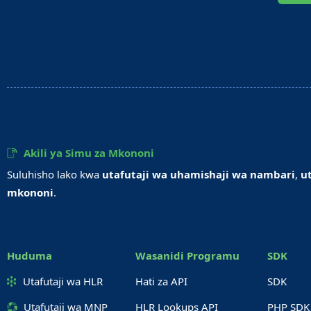
Akili ya Simu za Mkononi
Suluhisho lako kwa
utafutaji wa uhamishaji wa nambari
,
u
mkononi
.
Huduma
Wasanidi Programu
SDK
Utafutaji wa HLR
Hati za API
SDK
Utafutaji wa MNP
HLR Lookups API
PHP SDK