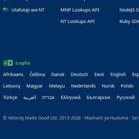
Utafutaji wa NT
MNP Lookups API
NodeJS 
NT Lookups API
Ruby SD
Lugha
Afrikaans
Čeština
Dansk
Deutsch
Eesti
English
Es
Lietuvių
Magyar
Melayu
Nederlands
Norsk
Polski
Türkçe
العربية‏
עברית‏
Ελληνικά
Български
Руccкий
© Velocity Made Good Ltd. 2013-2026 ·
Masharti ya Huduma
·
Ser