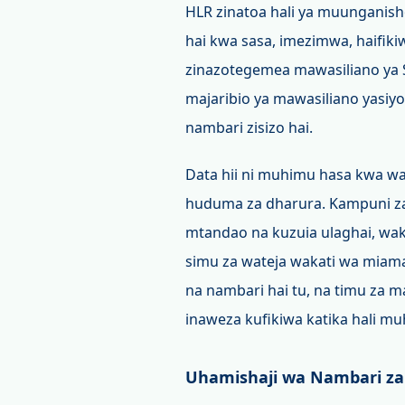
HLR zinatoa hali ya muunganish
hai kwa sasa, imezimwa, haifikiw
zinazotegemea mawasiliano ya S
majaribio ya mawasiliano yasiyo
nambari zisizo hai.
Data hii ni muhimu hasa kwa wae
huduma za dharura. Kampuni za
mtandao na kuzuia ulaghai, wak
simu za wateja wakati wa miamal
na nambari hai tu, na timu za 
inaweza kufikiwa katika hali m
Uhamishaji wa Nambari za