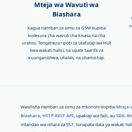
Mteja wa Wavuti wa
Biashara
n
Kagua nambari za simu za GSM kupitia
kiolesura cha wavuti cha kisasa na cha
urahisi. Tengeneza ripoti za utafutaji wa HLR
kwa wakati halisi, na upate taarifa za
kuunganishwa, uhalali, na uhamishaji.
Wasilisha nambari za simu za mkononi kupitia
Mteja 
Biashara
,
HTTP REST API
, upakiaji wa faili, au
SDK
. K
mtandao wa ishara za SS7, tunapata data ya wakati hal