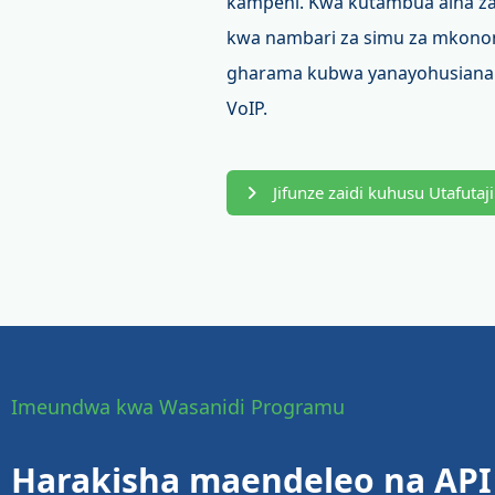
kampeni. Kwa kutambua aina z
kwa nambari za simu za mkononi
gharama kubwa yanayohusiana 
VoIP.
Jifunze zaidi kuhusu Utafutaj
Imeundwa kwa Wasanidi Programu
Harakisha maendeleo na API