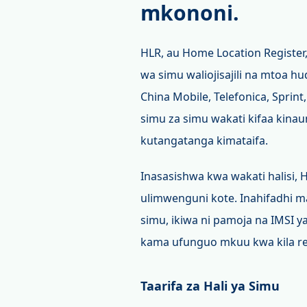
mkononi.
HLR, au Home Location Register
wa simu waliojisajili na mtoa
China Mobile, Telefonica, Sprint
simu za simu wakati kifaa kin
kutangatanga kimataifa.
Inasasishwa kwa wakati halisi, H
ulimwenguni kote. Inahifadhi m
simu, ikiwa ni pamoja na IMSI y
kama ufunguo mkuu kwa kila re
Taarifa za Hali ya Simu