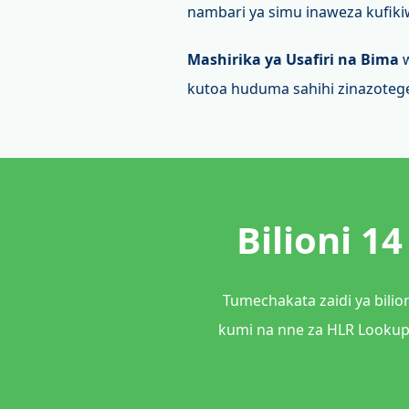
nambari ya simu inaweza kufiki
Mashirika ya Usafiri na Bima
w
kutoa huduma sahihi zinazoteg
Bilioni 14
Tumechakata zaidi ya bilio
kumi na nne za HLR Lookup