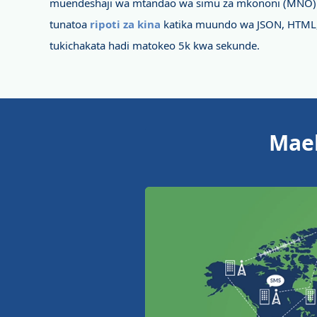
muendeshaji wa mtandao wa simu za mkononi (MNO) 
tunatoa
ripoti za kina
katika muundo wa JSON, HTML, 
tukichakata hadi matokeo 5k kwa sekunde.
Mael