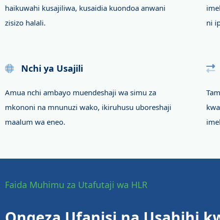
haikuwahi kusajiliwa, kusaidia kuondoa anwani
ime
zisizo halali.
ni ip
Nchi ya Usajili
Amua nchi ambayo muendeshaji wa simu za
Tam
mkononi na mnunuzi wako, ikiruhusu uboreshaji
kwa
maalum wa eneo.
ime
Faida Muhimu za Utafutaji wa HLR
Ongeza Ufanisi na Usahihi k