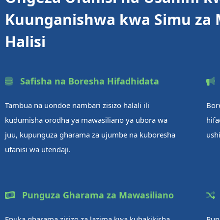
Kuunganishwa kwa Simu za 
Halisi
Safisha na Boresha Hifadhidata
Tambua na uondoe nambari zisizo halali ili
Bor
kudumisha orodha ya mawasiliano ya ubora wa
hifa
juu, kupunguza gharama za ujumbe na kuboresha
ushi
ufanisi wa utendaji.
Punguza Gharama za Mawasiliano
Epuka gharama zisizo za lazima kwa kuhakikisha
Pun