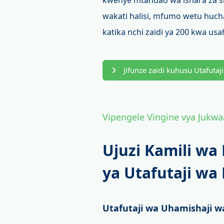
kwenye mtandao wa ishara za s
wakati halisi, mfumo wetu huch
katika nchi zaidi ya 200 kwa usa
Jifunze zaidi kuhusu Utafutaj
Vipengele Vingine vya Jukwa
Ujuzi Kamili wa
ya Utafutaji wa
Utafutaji wa Uhamishaji 