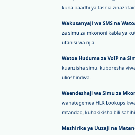
kuna baadhi ya tasnia zinazofaid
Wakusanyaji wa SMS na Wat
za simu za mkononi kabla ya k
ufanisi wa njia.
Watoa Huduma za VoIP na Si
kuanzisha simu, kuboresha vi
ulioshindwa.
Waendeshaji wa Simu za Mko
wanategemea HLR Lookups kwa U
mtandao, kuhakikisha bili sahihi
Mashirika ya Uuzaji na Mata