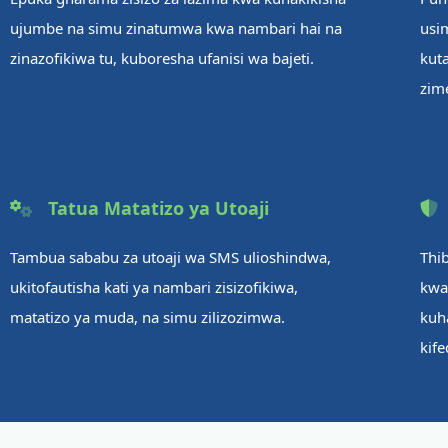
ujumbe na simu zinatumwa kwa nambari hai na
usi
zinazofikiwa tu, kuboresha ufanisi wa bajeti.
kut
zim
Tatua Matatizo ya Utoaji
Tambua sababu za utoaji wa SMS ulioshindwa,
Thi
ukitofautisha kati ya nambari zisizofikiwa,
kwa 
matatizo ya muda, na simu zilizozimwa.
kuh
kif