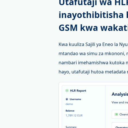
Utafutaji wa HL
inayothibitisha
GSM kwa wakati 
Kwa kuuliza Sajili ya Eneo la N
mtandao wa simu za mkononi, 
nambari imehamishwa kutoka mta
hayo, utafutaji hutoa metada