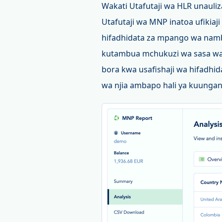
Wakati Utafutaji wa HLR unauli
Utafutaji wa MNP inatoa ufikia
hifadhidata za mpango wa namb
kutambua mchukuzi wa sasa wa 
bora kwa usafishaji wa hifadhi
wa njia ambapo hali ya kuunganis