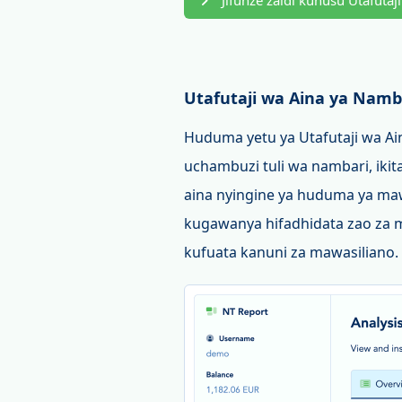
Jifunze zaidi kuhusu Utafuta
Utafutaji wa Aina ya Namb
Huduma yetu ya Utafutaji wa Ain
uchambuzi tuli wa nambari, iki
aina nyingine ya huduma ya maw
kugawanya hifadhidata zao za m
kufuata kanuni za mawasiliano.