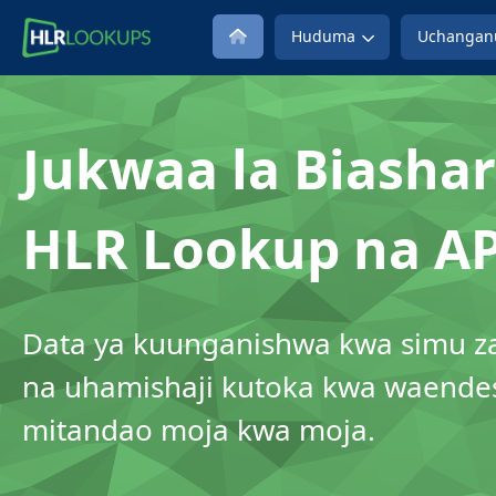
Huduma
Uchangan
Jukwaa la Biashar
HLR Lookup na AP
Data ya kuunganishwa kwa simu z
na uhamishaji kutoka kwa waende
mitandao moja kwa moja.