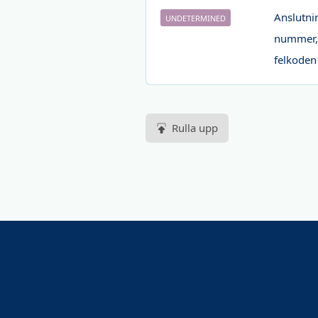
Anslutnin
UNDETERMINED
nummer, 
felkoden 
Rulla upp