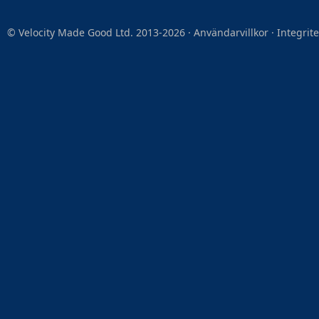
© Velocity Made Good Ltd. 2013-2026 ·
Användarvillkor
·
Integrit