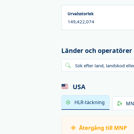
Urvalsstorlek
149,422,074
Länder och operatörer
USA
HLR-täckning
MNP
Återgång till MNP