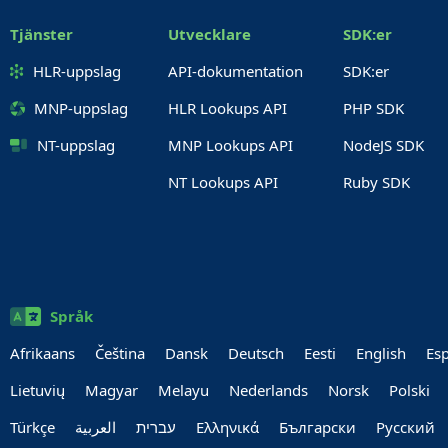
Tjänster
Utvecklare
SDK:er
HLR-uppslag
API-dokumentation
SDK:er
MNP-uppslag
HLR Lookups API
PHP SDK
NT-uppslag
MNP Lookups API
NodeJS SDK
NT Lookups API
Ruby SDK
Språk
Afrikaans
Čeština
Dansk
Deutsch
Eesti
English
Es
Lietuvių
Magyar
Melayu
Nederlands
Norsk
Polski
Türkçe
العربية‏
עברית‏
Ελληνικά
Български
Руccкий