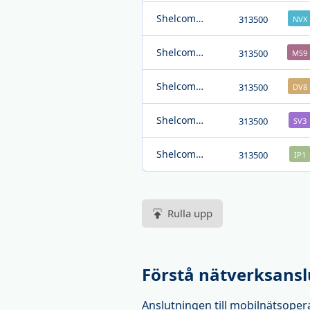
Shelcomm Inc.
313500
NVX
Shelcomm Inc.
313500
MS9
Shelcomm Inc.
313500
DV8
Shelcomm Inc.
313500
SV3
Shelcomm Inc.
313500
IP1
Rulla upp
Förstå nätverksansl
Anslutningen till mobilnätsoper