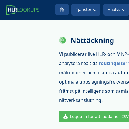
Tjänster
Analys
Nättäckning
Vi publicerar live HLR- och MNP-
analysera realtids
routingalter
målregioner och tillämpa autom
optimala uppslagningsfrekvense
främst på intelligens som samlat
nätverksanslutning.
Logga in för att ladda ner CSV