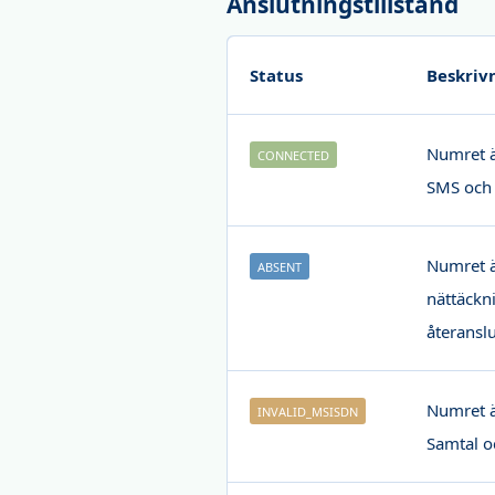
Anslutningstillstånd
Status
Beskriv
Numret är
CONNECTED
SMS och 
Numret är
ABSENT
nättäckn
återanslut
Numret är
INVALID_MSISDN
Samtal o