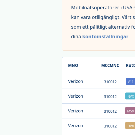
Mobilnätsoperatörer i
USA
s
kan vara otillgängligt. Vårt
som ett pålitligt alternativ 
dina
kontoinställningar
.
MNO
MCCMNC
Rutt
Verizon
310012
V11
Verizon
310012
NVX
Verizon
310012
MS9
Verizon
310012
DV8