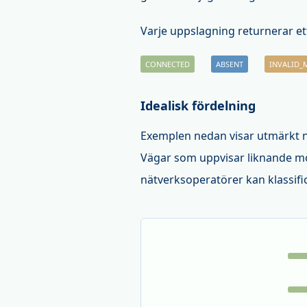
Varje uppslagning returnerar ett
CONNECTED
ABSENT
INVALID_
Idealisk fördelning
Exemplen nedan visar utmärkt nä
Vägar som uppvisar liknande möns
nätverksoperatörer kan klassif