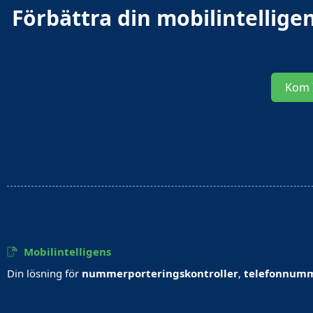
Förbättra din mobilintellig
Kom 
Mobilintelligens
Din lösning för
nummerporteringskontroller
,
telefonnumm