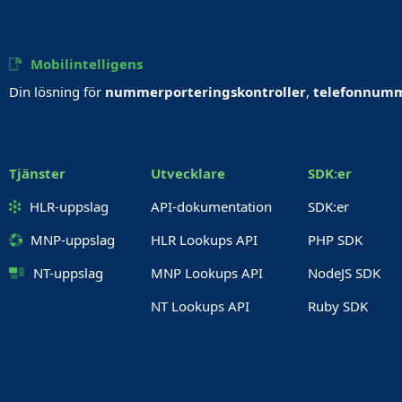
Mobilintelligens
Din lösning för
nummerporteringskontroller
,
telefonnumm
Tjänster
Utvecklare
SDK:er
HLR-uppslag
API-dokumentation
SDK:er
MNP-uppslag
HLR Lookups API
PHP SDK
NT-uppslag
MNP Lookups API
NodeJS SDK
NT Lookups API
Ruby SDK