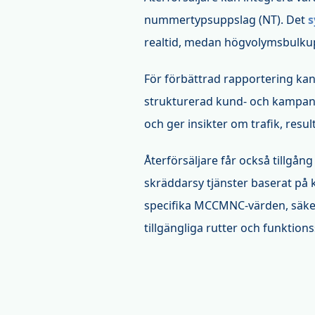
nummertypsuppslag (NT). Det
s
realtid, medan högvolymsbulkup
För förbättrad rapportering kan 
strukturerad kund- och kampanj
och ger insikter om trafik, resu
Återförsäljare får också tillgång t
skräddarsy tjänster baserat på 
specifika MCCMNC-värden, säker
tillgängliga rutter och funktion