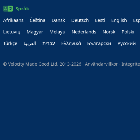
Språk
Afrikaans
Čeština
Dansk
Deutsch
Eesti
English
Es
Lietuvių
Magyar
Melayu
Nederlands
Norsk
Polski
Türkçe
العربية‏
עברית‏
Ελληνικά
Български
Руccкий
© Velocity Made Good Ltd. 2013-2026 ·
Användarvillkor
·
Integrit