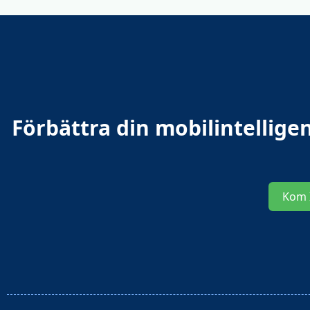
Förbättra din mobilintellig
Kom 