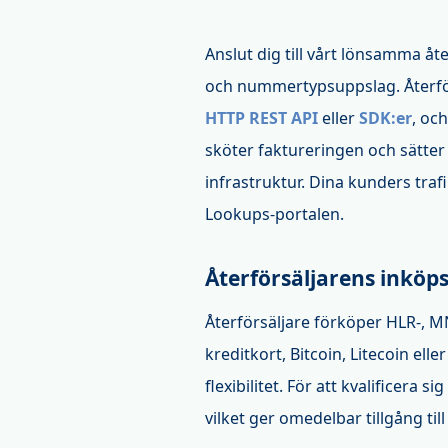
Anslut dig till vårt lönsamma å
och nummertypsuppslag. Återförsä
HTTP REST API
eller
SDK:er
, oc
sköter faktureringen och sätter
infrastruktur. Dina kunders trafi
Lookups-portalen.
Återförsäljarens inköp
Återförsäljare förköper HLR-, M
kreditkort, Bitcoin, Litecoin elle
flexibilitet. För att kvalificera s
vilket ger omedelbar tillgång till