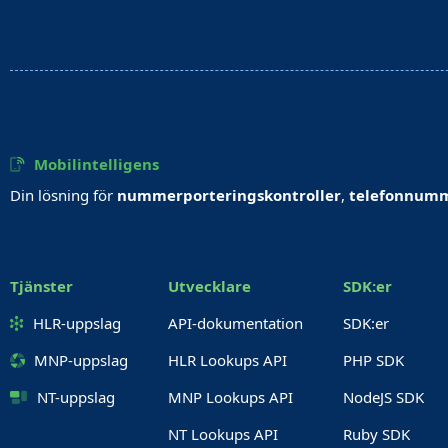
Mobilintelligens
Din lösning för
nummerporteringskontroller
,
telefonnumm
Tjänster
Utvecklare
SDK:er
HLR-uppslag
API-dokumentation
SDK:er
MNP-uppslag
HLR Lookups API
PHP SDK
NT-uppslag
MNP Lookups API
NodeJS SDK
NT Lookups API
Ruby SDK