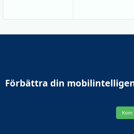
Förbättra din mobilintellig
Kom 