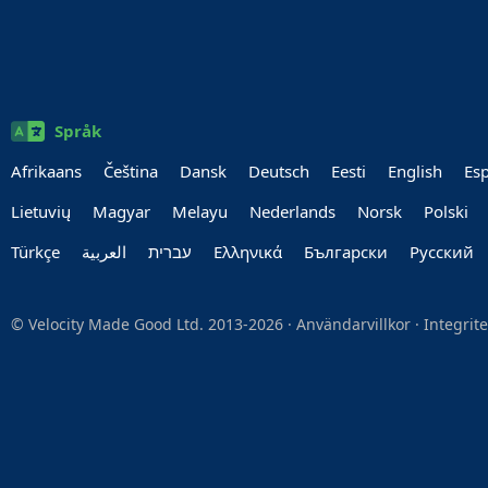
Språk
Afrikaans
Čeština
Dansk
Deutsch
Eesti
English
Es
Lietuvių
Magyar
Melayu
Nederlands
Norsk
Polski
Türkçe
العربية‏
עברית‏
Ελληνικά
Български
Руccкий
© Velocity Made Good Ltd. 2013-2026 ·
Användarvillkor
·
Integrit