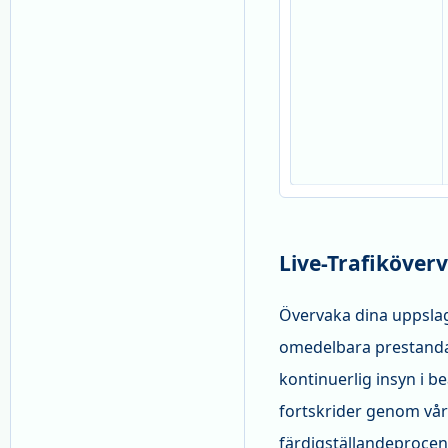
Live-Trafiköver
Övervaka dina uppslagn
omedelbara prestandam
kontinuerlig insyn i 
fortskrider genom vår
färdigställandeproce