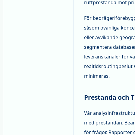
ruttprestanda mot priss
För bedrägeriförebygga
såsom ovanliga koncent
eller avvikande geogr
segmentera databaser 
leveranskanaler för var
realtidsroutingbesl
minimeras.
Prestanda och Til
Vår analysinfrastrukt
med prestandan. Bearb
för frågor. Rapporter 