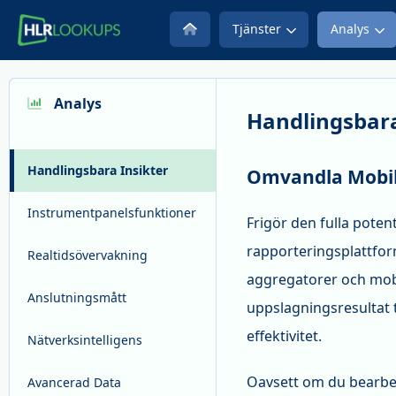
Tjänster
Analys
Analys
Handlingsbara
Handlingsbara Insikter
Omvandla Mobili
Instrumentpanelsfunktioner
Frigör den fulla pote
rapporteringsplattfor
Realtidsövervakning
aggregatorer och mob
Anslutningsmått
uppslagningsresultat t
effektivitet.
Nätverksintelligens
Oavsett om du bearbet
Avancerad Data