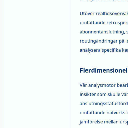
Utöver realtidsöverva
omfattande retrospekti
abonnentanslutning, s
routingändringar på l
analysera specifika ka
Flerdimensionell
Vår analysmotor bearb
insikter som skulle va
anslutningsstatusförd
omfattande nätverksid
jämförelse mellan ur