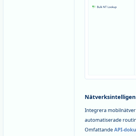
Nätverksintelligen
Integrera mobilnätver
automatiserade routin
Omfattande
API-dok