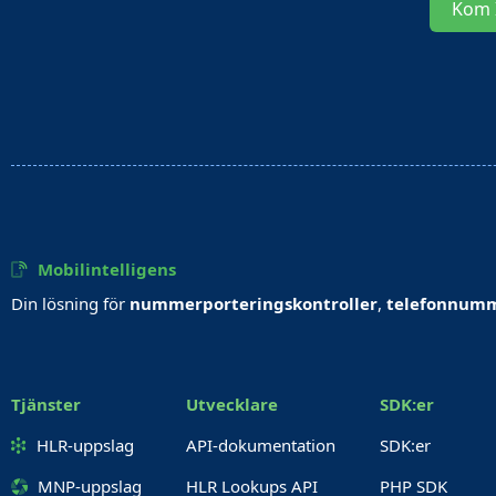
Kom 
Mobilintelligens
Din lösning för
nummerporteringskontroller
,
telefonnumm
Tjänster
Utvecklare
SDK:er
HLR-uppslag
API-dokumentation
SDK:er
MNP-uppslag
HLR Lookups API
PHP SDK