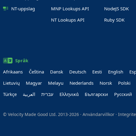
NT-uppslag
MNP Lookups API
NodeJS SDK
NT Lookups API
Ruby SDK
Språk
Afrikaans
Čeština
Dansk
Deutsch
Eesti
English
Es
Lietuvių
Magyar
Melayu
Nederlands
Norsk
Polski
Türkçe
العربية‏
עברית‏
Ελληνικά
Български
Руccкий
© Velocity Made Good Ltd. 2013-2026 ·
Användarvillkor
·
Integrit