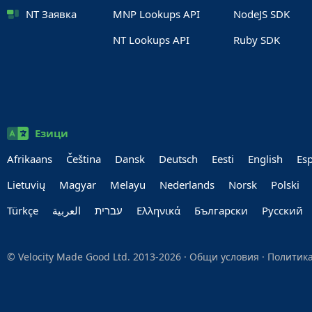
NT Заявка
MNP Lookups API
NodeJS SDK
NT Lookups API
Ruby SDK
Езици
Afrikaans
Čeština
Dansk
Deutsch
Eesti
English
Es
Lietuvių
Magyar
Melayu
Nederlands
Norsk
Polski
Türkçe
العربية‏
עברית‏
Ελληνικά
Български
Руccкий
© Velocity Made Good Ltd. 2013-2026 ·
Общи условия
·
Политика