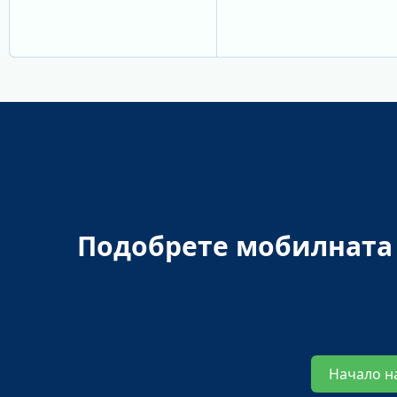
Подобрете мобилната 
Начало н